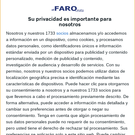
Su privacidad es importante para
Imagen de archivo
nosotros
Nosotros y nuestros 1733
socios
almacenamos y/o accedemos
a información en un dispositivo, como cookies, y procesamos
datos personales, como identificadores únicos e información
Me gustaría llamar la atención sobre un problema que
estándar enviada por un dispositivo para publicidad y contenido
afecta cada vez más a la seguridad de los peatones en
personalizado, medición de publicidad y contenido,
CEUTA: la circulación indiscriminada de patinetes
investigación de audiencia y desarrollo de servicios.
Con su
eléctricos y bicicletas en nuestras calles y aceras. Aunque
permiso, nosotros y nuestros socios podemos utilizar datos de
localización geográfica precisa e identificación mediante las
estos medios de transporte son sostenibles y prácticos, su
características de dispositivos. Puede hacer clic para otorgarnos
uso actual genera situaciones de grave inseguridad,
su consentimiento a nosotros y a nuestros 1733 socios para
especialmente para peatones, niños y personas mayores.
que llevemos a cabo el procesamiento previamente descrito. De
forma alternativa, puede acceder a información más detallada y
A diario observamos patinetes y bicicletas circulando de
cambiar sus preferencias antes de otorgar o negar su
forma imprudente y a gran velocidad por espacios
consentimiento.
Tenga en cuenta que algún procesamiento de
sus datos personales puede no requerir de su consentimiento,
peatonales. La ausencia de controles efectivos que hagan
pero usted tiene el derecho de rechazar tal procesamiento. Sus
cumplir con rigor la normativa de Seguridad vial hace que,
preferencias se aplicarán solo a este sitio web. Puede cambiar