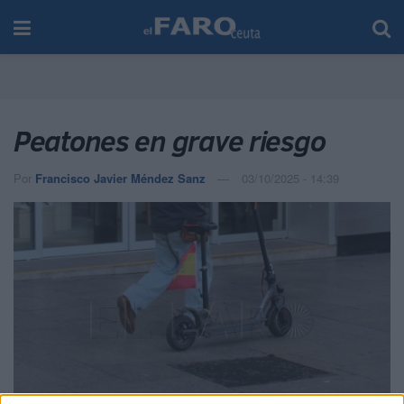
Peatones en grave riesgo
Por
Francisco Javier Méndez Sanz
03/10/2025 - 14:39