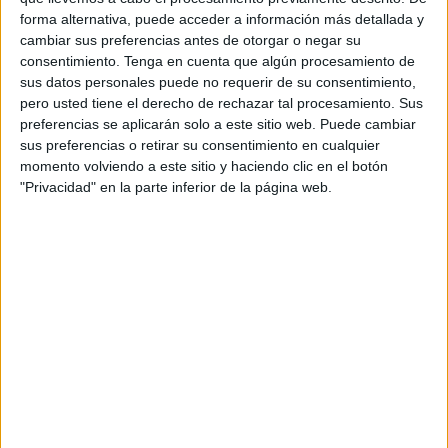
forma alternativa, puede acceder a información más detallada y
"Muchos recuerdos,
cambiar sus preferencias antes de otorgar o negar su
muchas aventuras,
consentimiento.
Tenga en cuenta que algún procesamiento de
sus datos personales puede no requerir de su consentimiento,
desventuras de aquel
pero usted tiene el derecho de rechazar tal procesamiento. Sus
preferencias se aplicarán solo a este sitio web. Puede cambiar
lugar..."
sus preferencias o retirar su consentimiento en cualquier
momento volviendo a este sitio y haciendo clic en el botón
Las chabolas estaban siempre abiertas, sin temores al
"Privacidad" en la parte inferior de la página web.
vandalismo de hoy, ya que una familia, es la confianza, el
amor de todos, la unidad, el trabajo para alcanzar una
cosa, comer todos los días que era un heroísmo, pero se
conseguía.
Habían muchos recursos, y todos tenían sus profesiones.
Pero gracias a las cualidades de un líder, Joselito, y un
hombre que lo conducía hacia los mejores lugares, José
Benedicto, se pudo pasar de chabolas a unos pisos, que lo