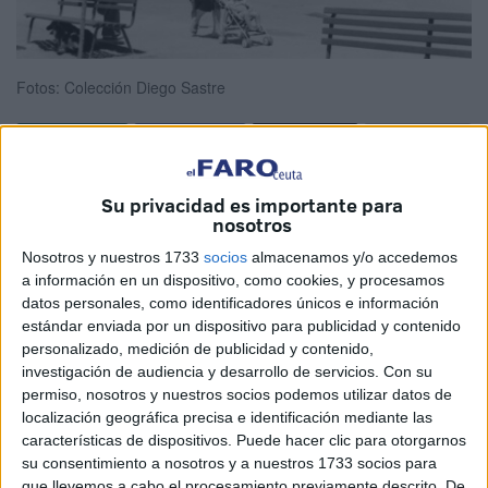
Fotos: Colección Diego Sastre
Son unas sombras que nos acompañan por todas partes,
Su privacidad es importante para
unos recuerdos que nos mantienen en el centro neurálgico
nosotros
de una Ciudad Autónoma de Ceuta, donde existió aquel
Nosotros y nuestros 1733
socios
almacenamos y/o accedemos
lugar, con sus características de ser el refugio de unas
a información en un dispositivo, como cookies, y procesamos
datos personales, como identificadores únicos e información
personas con pocos recursos, y que con la soltura de unos
estándar enviada por un dispositivo para publicidad y contenido
busca vidas de hace ya unos pocos de años, hacían un
personalizado, medición de publicidad y contenido,
lugar acogedor para su prole.
investigación de audiencia y desarrollo de servicios.
Con su
permiso, nosotros y nuestros socios podemos utilizar datos de
Fueron muchos años, muchas generaciones que siguen
localización geográfica precisa e identificación mediante las
viviendo hoy en día, gracias a la edad que se fueron de
características de dispositivos. Puede hacer clic para otorgarnos
aquel paraje tan familiar, como jamás se pudo encontrar.
su consentimiento a nosotros y a nuestros 1733 socios para
que llevemos a cabo el procesamiento previamente descrito. De