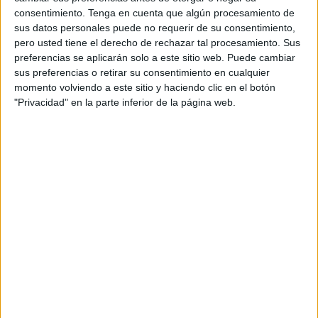
consentimiento.
Tenga en cuenta que algún procesamiento de
La hemeroteca está llena de tropelías con responsabilidad
sus datos personales puede no requerir de su consentimiento,
política, aunque por delante, los ahora defensores de la
pero usted tiene el derecho de rechazar tal procesamiento. Sus
Guardia Civil colocaron a los agentes bajo amenaza de
preferencias se aplicarán solo a este sitio web. Puede cambiar
sus preferencias o retirar su consentimiento en cualquier
tener que sentarse en el banquillo.
momento volviendo a este sitio y haciendo clic en el botón
"Privacidad" en la parte inferior de la página web.
Hay muchas historias para contar, demasiadas, como para
que salgan estos torpes del PP a dar lecciones sobre
medios, recursos, agentes y promesas.
Dicen que el acto de presentación de la USECIC ha sido
pura propaganda, también que no hay recursos para los
guardias civiles y que la presión migratoria está
descontrolada.
Lo dicen quienes ocultaron y mintieron la nefasta situación
del campamento de Calamocarro en donde no solo se
maquillaban las cifras de ocupación, sino que además se
tapaban las enfermedades que sufrieron varios policías