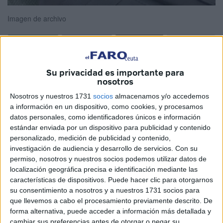
Imagen de archivo
El PP tiene que cambiar el chip con urgencia. Esto de vivir
Su privacidad es importante para
anclado en la crítica al Gobierno central como ejemplo de
nosotros
pataleta de niño malcriado empieza a cobrar tintes
Nosotros y nuestros 1731
socios
almacenamos y/o accedemos
enfermizos. O se asesoran mal, que puede pasar; o son
a información en un dispositivo, como cookies, y procesamos
tan torpes como para estrellarse con gusto.
datos personales, como identificadores únicos e información
estándar enviada por un dispositivo para publicidad y contenido
Los herederos de una nefasta política en materia de
personalizado, medición de publicidad y contenido,
investigación de audiencia y desarrollo de servicios.
Con su
inmigración y apoyo a las fuerzas de seguridad sacan
permiso, nosotros y nuestros socios podemos utilizar datos de
ahora la bandera agitadora para afear la gestión del
localización geográfica precisa e identificación mediante las
Gobierno de la Nación. Que sí, que es criticable, pero no
características de dispositivos. Puede hacer clic para otorgarnos
por quienes arrastran la losa de haber hecho bien poco y
su consentimiento a nosotros y a nuestros 1731 socios para
que llevemos a cabo el procesamiento previamente descrito. De
ser responsables de cuantiosos escándalos en materia de
forma alternativa, puede acceder a información más detallada y
inmigración o seguridad.
cambiar sus preferencias antes de otorgar o negar su