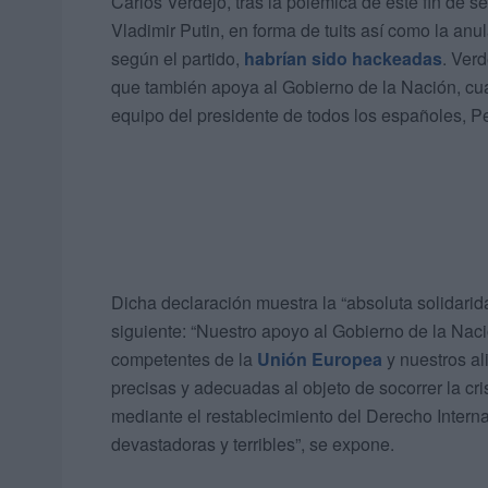
Carlos Verdejo, tras la polémica de este fin de se
Vladimir Putin, en forma de tuits así como la an
según el partido,
habrían sido hackeadas
. Verd
que también apoya al Gobierno de la Nación, cuan
equipo del presidente de todos los españoles, 
Dicha declaración muestra la “absoluta solidarid
siguiente: “Nuestro apoyo al Gobierno de la Nac
competentes de la
Unión Europea
y nuestros al
precisas y adecuadas al objeto de socorrer la cri
mediante el restablecimiento del Derecho Intern
devastadoras y terribles”, se expone.