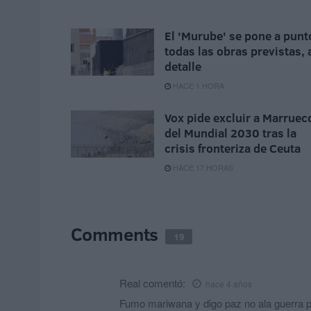
El 'Murube' se pone a punt
todas las obras previstas, 
detalle
HACE 1 HORA
Vox pide excluir a Marruec
del Mundial 2030 tras la
crisis fronteriza de Ceuta
HACE 17 HORAS
Comments
19
Real
comentó:
hace 4 años
Fumo mariwana y digo paz no ala guerra pe