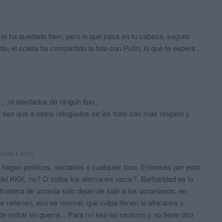
a te ha quedado bien, pero lo que pasa en tu cabeza, seguro
a, el coleta ha compartido la foto con Putin, lo que te espera ,
 , ,ni atentados de ningún tipo ,
r eso que a estos refugiados se les trate con más respeto y
hace 4 años
e hagan políticos, sectarios o cualquier loco. Entonces por esta
n del KKK, no? O todos los alemanes nazis?. Barbaridad es lo
rontera de ucrania solo dejan de salir a los ucranianos, en
os retienen, eso es normal, que culpa tienen lo africanos x
de entrar en guerra... Para mí eso es racismo y no tiene otro