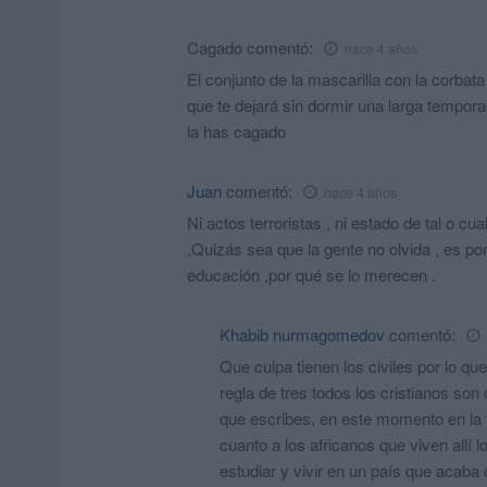
Cagado
comentó:
hace 4 años
El conjunto de la mascarilla con la corbat
que te dejará sin dormir una larga temporad
la has cagado
Juan
comentó:
hace 4 años
Ni actos terroristas , ni estado de tal o cual
,Quizás sea que la gente no olvida , es po
educación ,por qué se lo merecen .
Khabib nurmagomedov
comentó:
Que culpa tienen los civiles por lo qu
regla de tres todos los cristianos so
que escribes, en este momento en la f
cuanto a los africanos que viven allí l
estudiar y vivir en un país que acaba 