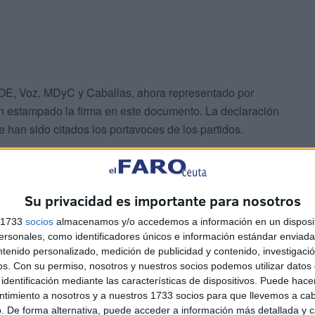
PSOE, Voz, MDyC y Caballas, ahora representado por
an estampado la firma en este documento. La declaración
e han sido citados los portavoces de los partidos.
Su privacidad es importante para nosotros
s 1733
socios
almacenamos y/o accedemos a información en un disposit
sonales, como identificadores únicos e información estándar enviada 
witter ahora anuladas figuran textos como el de
ntenido personalizado, medición de publicidad y contenido, investigaci
os.
Con su permiso, nosotros y nuestros socios podemos utilizar datos 
 de Rusia en Siria en 2020 (“lo que le faltaba a los
identificación mediante las características de dispositivos. Puede hacer
nes de vida en el mundo. Todo mi respeto y admiración
ntimiento a nosotros y a nuestros 1733 socios para que llevemos a ca
servicio está haciendo Rusia a la seguridad
. De forma alternativa, puede acceder a información más detallada y 