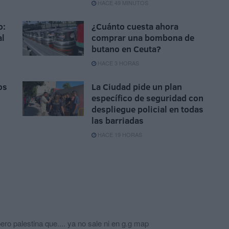
HACE 49 MINUTOS
o:
¿Cuánto cuesta ahora
al
comprar una bombona de
butano en Ceuta?
HACE 3 HORAS
os
La Ciudad pide un plan
específico de seguridad con
despliegue policial en todas
las barriadas
HACE 19 HORAS
ro palestina que.... ya no sale ni en g.g map