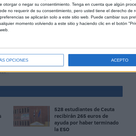
ta el último rincón del país a la banda de yihadistas que
e otorgar o negar su consentimiento.
Tenga en cuenta que algún proc
le parece absurdo que la comunidad internacional pudiera
de no requerir de su consentimiento, pero usted tiene el derecho de r
referencias se aplicarán solo a este sitio web. Puede cambiar sus pref
alquier momento volviendo a este sitio y haciendo clic en el botón "Pri
 web.
ÁS OPCIONES
ACEPTO
Vox
528 estudiantes de Ceuta
s
recibirán 265 euros de
ayuda por haber terminado
la ESO