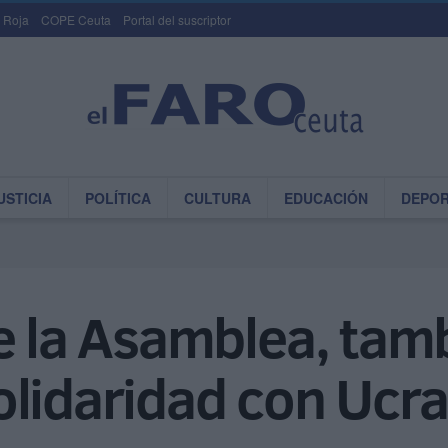
 Roja
COPE Ceuta
Portal del suscriptor
USTICIA
POLÍTICA
CULTURA
EDUCACIÓN
DEPO
e la Asamblea, tam
olidaridad con Ucra