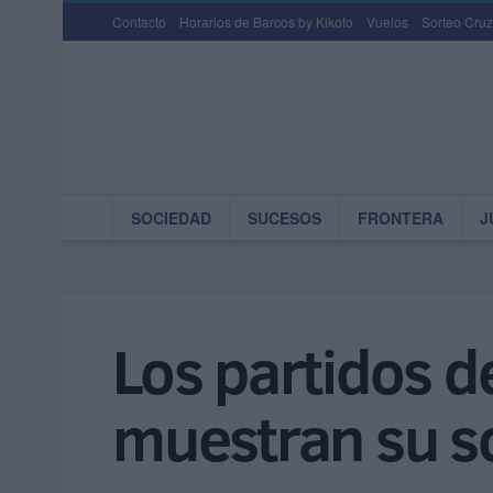
Contacto
Horarios de Barcos by Kikoto
Vuelos
Sorteo Cruz
SOCIEDAD
SUCESOS
FRONTERA
J
Los partidos d
muestran su s