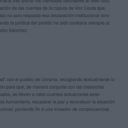
mana tras aflorar los mensajes favorables al líder ruso,
ulación de las cuentas de la cúpula de Vox Ceuta que,
ejo no solo respalda esa declaración institucional sino
do la política del partido ha sido contraria siempre al
Pedro Sánchez.
ad” con el pueblo de Ucrania, recogiendo textualmente lo
ión para que, de manera conjunta con las instancias
iados, se lleven a cabo cuantas actuaciones sean
sis humanitaria, recuperar la paz y reconducir la situación
acional, poniendo fin a una invasión de consecuencias