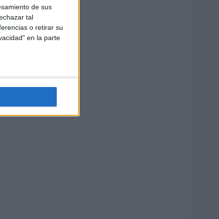
esamiento de sus
echazar tal
erencias o retirar su
vacidad" en la parte