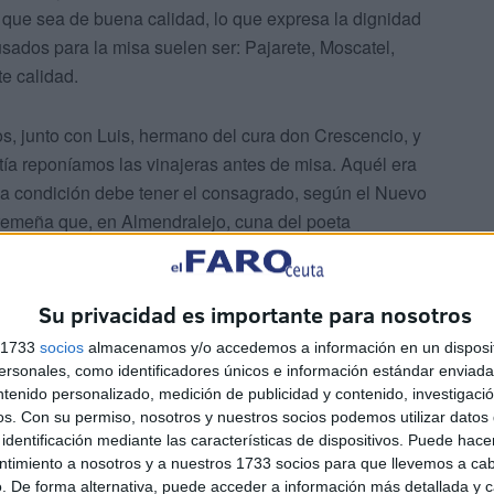
e que sea de buena calidad, lo que expresa la dignidad
 usados para la misa suelen ser: Pajarete, Moscatel,
te calidad.
os, junto con Luis, hermano del cura don Crescencio, y
ía reponíamos las vinajeras antes de misa. Aquél era
cuya condición debe tener el consagrado, según el Nuevo
tremeña que, en Almendralejo, cuna del poeta
a” (de propia cosecha), había un vinatero que, cuando
es el secreto de que: “tuvieran en cuenta que el vino
ué podía él haber estado haciéndolo.
Su privacidad es importante para nosotros
s 1733
socios
almacenamos y/o accedemos a información en un disposit
las del Siglo de Oro, lo cantaban así: “Bendito sea Noé/
sonales, como identificadores únicos e información estándar enviada 
el corazón”. El mismo Jesucristo bendijo el vino en las
ntenido personalizado, medición de publicidad y contenido, investigaci
os.
Con su permiso, nosotros y nuestros socios podemos utilizar datos 
ín, conocido por el sobrenombre de “Sabio Doctor
identificación mediante las características de dispositivos. Puede hacer
iega la ciudad de Dios”, y que: “el buen vino, bien
ntimiento a nosotros y a nuestros 1733 socios para que llevemos a ca
ma”.
. De forma alternativa, puede acceder a información más detallada y 