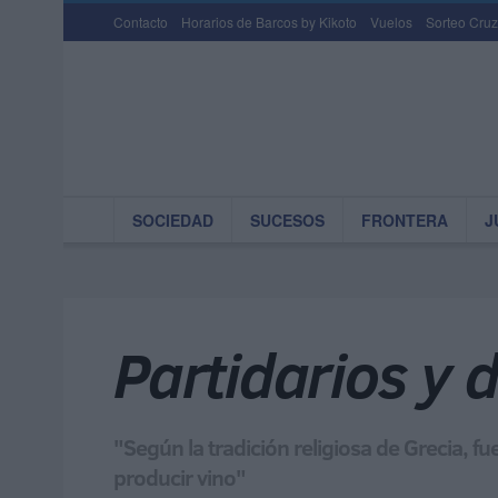
Contacto
Horarios de Barcos by Kikoto
Vuelos
Sorteo Cruz
SOCIEDAD
SUCESOS
FRONTERA
J
Partidarios y 
"Según la tradición religiosa de Grecia, f
producir vino"