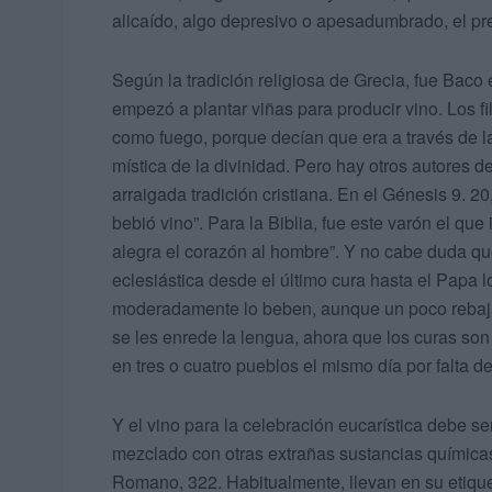
alicaído, algo depresivo o apesadumbrado, el pre
Según la tradición religiosa de Grecia, fue Baco 
empezó a plantar viñas para producir vino. Los fil
como fuego, porque decían que era a través de la
mística de la divinidad. Pero hay otros autores d
arraigada tradición cristiana. En el Génesis 9. 20
bebió vino”. Para la Biblia, fue este varón el que 
alegra el corazón al hombre”. Y no cabe duda que
eclesiástica desde el último cura hasta el Papa l
moderadamente lo beben, aunque un poco rebajado
se les enrede la lengua, ahora que los curas son 
en tres o cuatro pueblos el mismo día por falta d
Y el vino para la celebración eucarística debe ser 
mezclado con otras extrañas sustancias químicas
Romano, 322. Habitualmente, llevan en su etique