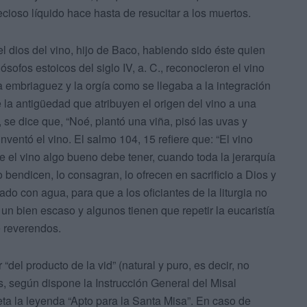
cioso líquido hace hasta de resucitar a los muertos.
el dios del vino, hijo de Baco, habiendo sido éste quien
ósofos estoicos del siglo IV, a. C., reconocieron el vino
 embriaguez y la orgía como se llegaba a la integración
e la antigüedad que atribuyen el origen del vino a una
, se dice que, “Noé, plantó una viña, pisó las uvas y
inventó el vino. El salmo 104, 15 refiere que: “El vino
 el vino algo bueno debe tener, cuando toda la jerarquía
o bendicen, lo consagran, lo ofrecen en sacrificio a Dios y
 con agua, para que a los oficiantes de la liturgia no
un bien escaso y algunos tienen que repetir la eucaristía
e reverendos.
“del producto de la vid” (natural y puro, es decir, no
, según dispone la Instrucción General del Misal
ta la leyenda “Apto para la Santa Misa”. En caso de