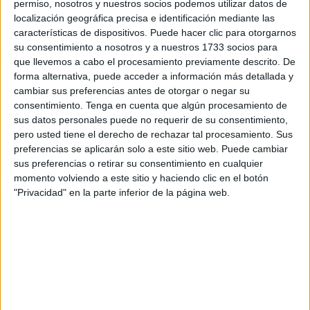
permiso, nosotros y nuestros socios podemos utilizar datos de
localización geográfica precisa e identificación mediante las
La Consejería de Sanidad, Consumo y Gobernación ha
características de dispositivos. Puede hacer clic para otorgarnos
explicado que la Guardia Civil en el puerto gaditano solo
su consentimiento a nosotros y a nuestros 1733 socios para
ha devuelto una partida de reses que iba a embarcar con
que llevemos a cabo el procesamiento previamente descrito. De
forma alternativa, puede acceder a información más detallada y
la ciudad autónoma como destino.
cambiar sus preferencias antes de otorgar o negar su
consentimiento.
Tenga en cuenta que algún procesamiento de
El motivo del rechazo a esta remesa de ganado es que
sus datos personales puede no requerir de su consentimiento,
había más de los permitidos, es decir, que su número
pero usted tiene el derecho de rechazar tal procesamiento. Sus
excedía la cifra autorizada, según ha precisado el
preferencias se aplicarán solo a este sitio web. Puede cambiar
Gobierno autonómico.
sus preferencias o retirar su consentimiento en cualquier
momento volviendo a este sitio y haciendo clic en el botón
El deseo de cumplir con el rito del sacrificio, después del
"Privacidad" en la parte inferior de la página web.
paréntesis del año pasado a causa de la pandemia del
coronavirus, ha propiciado que la inquietud surja entre la
comunidad musulmana
tras conocer el episodio ocurrido
en Algeciras. El intenso debate surgido en torno al
sacrificio ha hecho que haya familias que expresen su
preocupación porque temen quedarse sin cordero.