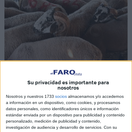
Imagen de archivo
Su privacidad es importante para
nosotros
Nosotros y nuestros 1733
socios
almacenamos y/o accedemos
a información en un dispositivo, como cookies, y procesamos
La Ciudad Autónoma ha confirmado que el servicio de
datos personales, como identificadores únicos e información
estándar enviada por un dispositivo para publicidad y contenido
inspección fronteriza en el puerto de
Algeciras
ha
personalizado, medición de publicidad y contenido,
rechazado una partida de borregos que venía a Ceuta por
investigación de audiencia y desarrollo de servicios.
Con su
el Eid al-Adha, la
Fiesta del Sacrificio
.