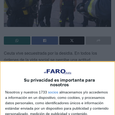
Ceuta vive secuestrada por la desidia. En todos los
órdenes de la vida social se percibe una actitud
generalizada entre omisa y decadente que alimenta una
evasión psicológica cada vez más acusada y más
preocupante.
Su privacidad es importante para
nosotros
Esto sucede porque, entre todos, estamos dejando y
Nosotros y nuestros 1733
socios
almacenamos y/o accedemos
alentando que Ceuta se configure (o mejor dicho se
a información en un dispositivo, como cookies, y procesamos
desfigure) como una comunidad amorfa, en la que los
datos personales, como identificadores únicos e información
estándar enviada por un dispositivo para publicidad y contenido
principios básicos de la convivencia democrática están
personalizado, medición de publicidad y contenido,