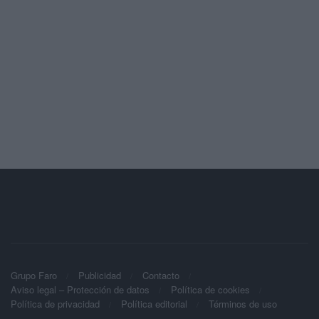
Grupo Faro
Publicidad
Contacto
Aviso legal – Protección de datos
Política de cookies
Política de privacidad
Política editorial
Términos de uso