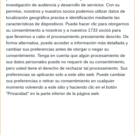
devaluados o retorcidos, cuando no directamente
investigación de audiencia y desarrollo de servicios.
Con su
dinamitados. Hace mucho tiempo que los ceutíes
permiso, nosotros y nuestros socios podemos utilizar datos de
renunciamos a nuestra responsabilidad histórica de
localización geográfica precisa e identificación mediante las
características de dispositivos. Puede hacer clic para otorgarnos
diseñar un modelo de Ciudad con identidad propia,
su consentimiento a nosotros y a nuestros 1733 socios para
insertado en las coordenadas actuales.
que llevemos a cabo el procesamiento previamente descrito. De
forma alternativa, puede acceder a información más detallada y
Nos negamos rotundamente a saber quién somos y cómo
cambiar sus preferencias antes de otorgar o negar su
tenemos que organizarnos. Resulta imposible emprender
consentimiento.
Tenga en cuenta que algún procesamiento de
cualquier proceso de reflexión que no concluya de manera
sus datos personales puede no requerir de su consentimiento,
pero usted tiene el derecho de rechazar tal procesamiento. Sus
precipitada y abrupta con una catarata de tópicos o
preferencias se aplicarán solo a este sitio web. Puede cambiar
descalificaciones, que sepultan la razón y ocultan la
sus preferencias o retirar su consentimiento en cualquier
verdad.
momento volviendo a este sitio y haciendo clic en el botón
"Privacidad" en la parte inferior de la página web.
Mientras tanto, la vida fluye al dictado de un peculiar
entramado de relaciones sociales sin orden ni concierto,
sin fundamento ni objetivos, sin afecto mutuo ni cohesión
grupal.
¿Hasta llegar a donde? o ¿Hasta cuándo? Estas son las