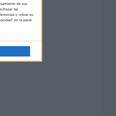
esamiento de sus
echazar tal
erencias o retirar su
vacidad" en la parte