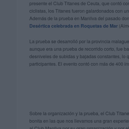
presente el Club Titanes de Ceuta, que contó con
ciclistas, los Titanes fueron galardonados con u
Además de la prueba en Manilva del pasado dom
Desértica celebrada en Roquetas de Mar
(Alm
La prueba se desarrolló por la provincia malagueñ
aunque era una prueba de recorrido corto, fue 
desniveles de subidas y bajadas constantes, lo 
participantes. El evento contó con más de 400 ins
Sobre la organización y la prueba, el Club Tita
bonita en las que nos llevamos una gran experi
al Club Manilva por su gran organización y por el 