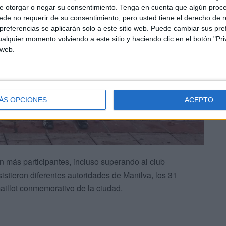
e otorgar o negar su consentimiento.
Tenga en cuenta que algún proc
de no requerir de su consentimiento, pero usted tiene el derecho de r
referencias se aplicarán solo a este sitio web. Puede cambiar sus pref
alquier momento volviendo a este sitio y haciendo clic en el botón "Pri
 web.
ÁS OPCIONES
ACEPTO
n más participantes, incluso superando al club
istieron diferentes autoridades de Manilva, los 31
aillot conmemorativo de la ciudad.