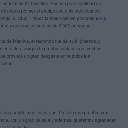
 un total de 31 inscritos. Por esa gran cantidad de
n obsequio por ser el equipo con más participantes.
ingo, el Club Titanes también estuvo presente
en la
ería) y que contó con más de 6.000 personas.
a de Manilva, el recorrido fue de 47 kilómetros, y
bastante dura porque la prueba contaba con muchos
que provocó un gran desgaste entre todos los
critos.
nes ha querido manifestar que “ha sido una prueba muy
encia, con un gran paisaje y además, queremos agradecer
trato recibido”.