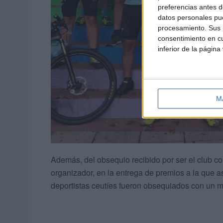
preferencias antes d
datos personales pue
procesamiento. Sus p
consentimiento en cu
inferior de la página
M
Además, del obsequio recibido por ser el club co
organizador, en la entrega de premios a la que as
deportistas ceutíes fueron obsequiados con un m