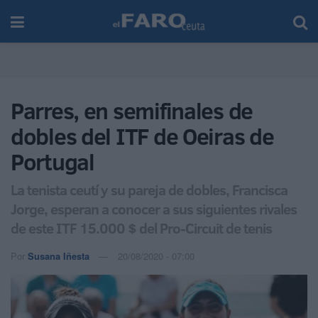
Parres, en semifinales de
dobles del ITF de Oeiras de
Portugal
La tenista ceutí y su pareja de dobles, Francisca
Jorge, esperan a conocer a sus siguientes rivales
de este ITF 15.000 $ del Pro-Circuit de tenis
Por
Susana Iñesta
20/08/2020 - 07:00