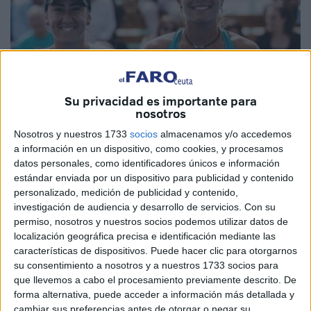
Su privacidad es importante para
nosotros
Nosotros y nuestros 1733
socios
almacenamos y/o accedemos
a información en un dispositivo, como cookies, y procesamos
datos personales, como identificadores únicos e información
estándar enviada por un dispositivo para publicidad y contenido
personalizado, medición de publicidad y contenido,
investigación de audiencia y desarrollo de servicios.
Con su
La tenista ceutí Olga Parres, junto a la portuguesa
permiso, nosotros y nuestros socios podemos utilizar datos de
localización geográfica precisa e identificación mediante las
Francisca Jorge regresan al Circuito Mundial de
tenis
,
características de dispositivos. Puede hacer clic para otorgarnos
tomando parte en el ITF 15.000 $ de la localidad
su consentimiento a nosotros y a nuestros 1733 socios para
portuguesa de Oeiras. Lo han hecho con una holgada
que llevemos a cabo el procesamiento previamente descrito. De
victoria en cuartos de final metiéndose en las semifinales
forma alternativa, puede acceder a información más detallada y
cambiar sus preferencias antes de otorgar o negar su