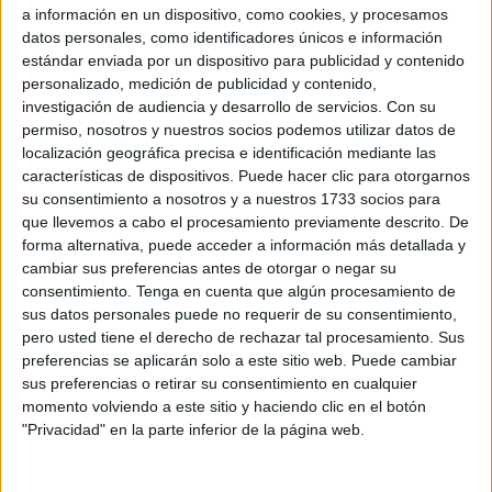
Asuntos de Exteriores de la Cámara de Representantes,
a información en un dispositivo, como cookies, y procesamos
revela la situación de los marroquíes que decidieron
datos personales, como identificadores únicos e información
abandonar el país y unirse a las filas yihadistas del Daesh
estándar enviada por un dispositivo para publicidad y contenido
personalizado, medición de publicidad y contenido,
en Siria e Irak, informa el medio online
Atalayar
en un
investigación de audiencia y desarrollo de servicios.
Con su
reportaje firmado por Alba Sanz.
permiso, nosotros y nuestros socios podemos utilizar datos de
localización geográfica precisa e identificación mediante las
El informe, bajo el nombre de “Misión de Reconocimiento”,
características de dispositivos. Puede hacer clic para otorgarnos
se ha emitido con el fin de valorar la situación de los
su consentimiento a nosotros y a nuestros 1733 socios para
yihadistas marroquíes que se encuentran varados en estos
que llevemos a cabo el procesamiento previamente descrito. De
forma alternativa, puede acceder a información más detallada y
países. De acuerdo con el documento, “1.659 yihadistas
cambiar sus preferencias antes de otorgar o negar su
marroquíes abandonaron el país (no se especifica desde
consentimiento.
Tenga en cuenta que algún procesamiento de
cuándo) para unirse a varios movimientos terroristas en
sus datos personales puede no requerir de su consentimiento,
Siria e Irak”. Asimismo, el informe agrega que además de
pero usted tiene el derecho de rechazar tal procesamiento. Sus
preferencias se aplicarán solo a este sitio web. Puede cambiar
esta cifra, al menos “290 mujeres marroquíes y 628
sus preferencias o retirar su consentimiento en cualquier
menores fueron a las regiones afectadas (Siria e Irak)”,
momento volviendo a este sitio y haciendo clic en el botón
informan en el reportaje.
"Privacidad" en la parte inferior de la página web.
De los 1.659 yihadistas que se han registrado “345