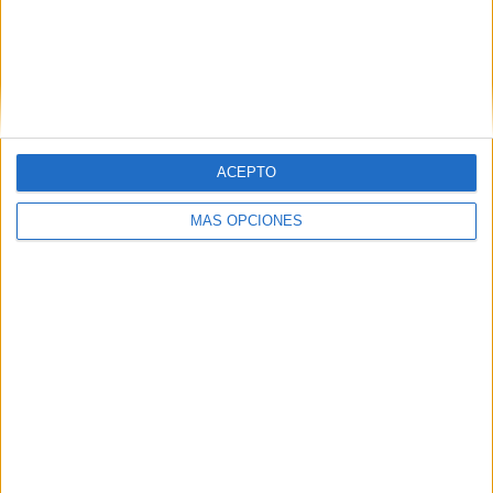
Desde una perspectiva más social el informe se ha
posicionado a favor de “brindar ayuda psicológica y social
a los niños y mujeres que están atrapados en focos de
tensión en Siria e Irak” además de “establecer puentes de
comunicación entre niños y mujeres atrapados en focos de
tensión en Siria e Irak y sus familiares, parientes y amigos
ACEPTO
en Marruecos”.
MÁS OPCIONES