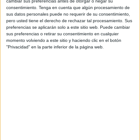
cambiar sus preferencias antes de otorgar o negar su
de Inteligencia (CNI) y formar parte de una conspiración
consentimiento.
Tenga en cuenta que algún procesamiento de
para derrocar al Gobierno de Nicolás Maduro, son dos
sus datos personales puede no requerir de su consentimiento,
vecinos de Bilbao sin relación alguna con el servicio
pero usted tiene el derecho de rechazar tal procesamiento. Sus
preferencias se aplicarán solo a este sitio web. Puede cambiar
secreto, que se encontraban en el país caribeño de
sus preferencias o retirar su consentimiento en cualquier
turismo.
momento volviendo a este sitio y haciendo clic en el botón
"Privacidad" en la parte inferior de la página web.
Las acusaciones han sido desmentidas por la autoridades
españolas pero el gobierno de Maduro hace oídos sordos
a cualquier comunicado de la embajada española.
Margarita Robles, Josep Borrell, Congreso y Senado
reconocen la victoria de Edmundo González Urrutia y
tildan de dictador a Maduro. Para colmo España ofrece
asilo político e insta al gobierno venezolano a la
publicación de las actas
En este tira y afloja la diplomacia de poco sirve. Más bien
la presión de unos y otros para ver quién se lleva el gato al