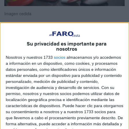
Imagen cedida
La diplomacia es el arte y la práctica de conducir las
Su privacidad es importante para
nosotros
relaciones entre naciones y gobiernos con el objetivo de
promover intereses comunes, resolver conflictos y
Nosotros y nuestros 1733
socios
almacenamos y/o accedemos
establecer acuerdos y alianzas. Es una herramienta
a información en un dispositivo, como cookies, y procesamos
datos personales, como identificadores únicos e información
fundamental en la arena internacional, donde los Estados
estándar enviada por un dispositivo para publicidad y contenido
interactúan en un escenario complejo y diverso.
personalizado, medición de publicidad y contenido,
investigación de audiencia y desarrollo de servicios.
Con su
Unos países se reconocen a otros y establecen normas
permiso, nosotros y nuestros socios podemos utilizar datos de
basadas en el reconocimiento de su soberanía.
localización geográfica precisa e identificación mediante las
características de dispositivos. Puede hacer clic para otorgarnos
Andrés Martínez Adasme, de 32 años, y José María Basoa
su consentimiento a nosotros y a nuestros 1733 socios para
Valdovinos, de 35, los dos españoles detenidos en
que llevemos a cabo el procesamiento previamente descrito. De
forma alternativa, puede acceder a información más detallada y
Venezuela acusados de ser agentes del Centro Nacional