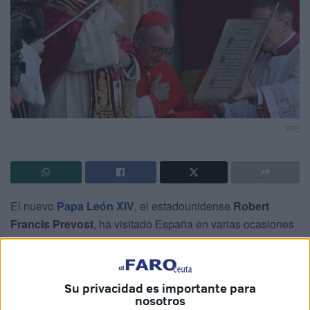
EFE
El nuevo
Papa León XIV
, el estadounidense
Robert
Francis Prevost
, ha visitado España en varias ocasiones
en el desempeño de sus cargos, la última de ellas hace
menos de un año. Pero entre sus giras por el país también
ha estado
Ceuta
, en su calidad de responsable de la
Su privacidad es importante para
orden de los agustinos.
nosotros