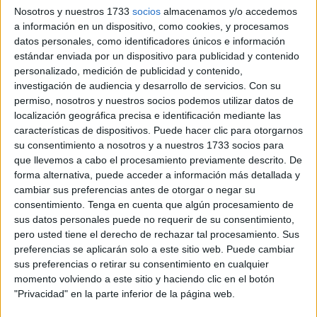
Nosotros y nuestros 1733
socios
almacenamos y/o accedemos
Fue prior general de los
Agustinos
desde 2001 a 2013, en
a información en un dispositivo, como cookies, y procesamos
dos mandatos. En uno de esos periodos está confirmado
datos personales, como identificadores únicos e información
que visitó nuestra ciudad.
estándar enviada por un dispositivo para publicidad y contenido
personalizado, medición de publicidad y contenido,
Ávila, Málaga, Bilbao y León son ciudades españolas que
investigación de audiencia y desarrollo de servicios.
Con su
también han recibido la visita Prevost,
además de Ceuta
,
permiso, nosotros y nuestros socios podemos utilizar datos de
localización geográfica precisa e identificación mediante las
como superior general de la
Orden de San Agustín
, lo
características de dispositivos. Puede hacer clic para otorgarnos
que le ha llevado por numerosos países y también por
su consentimiento a nosotros y a nuestros 1733 socios para
otras responsabilidades y relaciones personales.
que llevemos a cabo el procesamiento previamente descrito. De
forma alternativa, puede acceder a información más detallada y
Con la elección de
Robert Francis Prevost
como
nuevo
cambiar sus preferencias antes de otorgar o negar su
pontífice
, la
Orden de San Agustín
alcanza la Sede de
consentimiento.
Tenga en cuenta que algún procesamiento de
sus datos personales puede no requerir de su consentimiento,
Pedro. Se trata de una comunidad religiosa de
pero usted tiene el derecho de rechazar tal procesamiento. Sus
tradición
mendicante
, fundada oficialmente en
1244
y
preferencias se aplicarán solo a este sitio web. Puede cambiar
presente hoy en más de
40 países
de todos los
sus preferencias o retirar su consentimiento en cualquier
continentes. En Ceuta tiene igualmente una presencia
momento volviendo a este sitio y haciendo clic en el botón
importante.
"Privacidad" en la parte inferior de la página web.