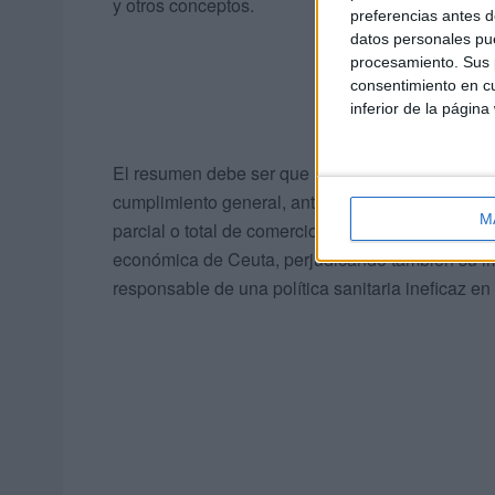
y otros conceptos.
preferencias antes d
datos personales pue
procesamiento. Sus p
consentimiento en cu
inferior de la página
El resumen debe ser que resulta imprescindible ap
cumplimiento general, antes de tomar decisiones 
M
parcial o total de comercios no esenciales, porq
económica de Ceuta, perjudicando también su ima
responsable de una política sanitaria ineficaz e