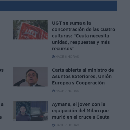
UGT se suma a la
concentración de las cuatro
culturas: "Ceuta necesita
unidad, respuestas y más
recursos"
HACE 6 HORAS
os
Carta abierta al ministro de
Asuntos Exteriores, Unión
Europea y Cooperación
HACE 7 HORAS
 a
Aymane, el joven con la
equipación del Milan que
e
murió en el cruce a Ceuta
HACE 7 HORAS