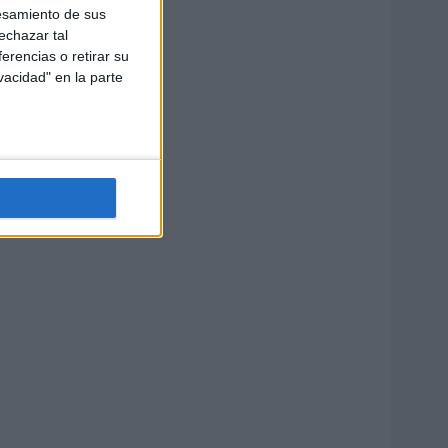
esamiento de sus
echazar tal
erencias o retirar su
vacidad" en la parte