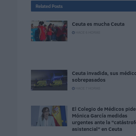
Related
Posts
Ceuta es mucha Ceuta
HACE 6 HORAS
Ceuta invadida, sus médic
sobrepasados
HACE 7 HORAS
El Colegio de Médicos pide
Mónica García medidas
urgentes ante la "catástrof
asistencial" en Ceuta