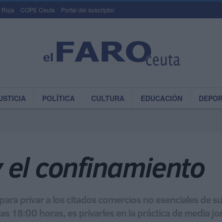
 Roja
COPE Ceuta
Portal del suscriptor
USTICIA
POLÍTICA
CULTURA
EDUCACIÓN
DEPO
 el confinamiento
a privar a los citados comercios no esenciales de sus 
las 18:00 horas, es privarles en la práctica de media j