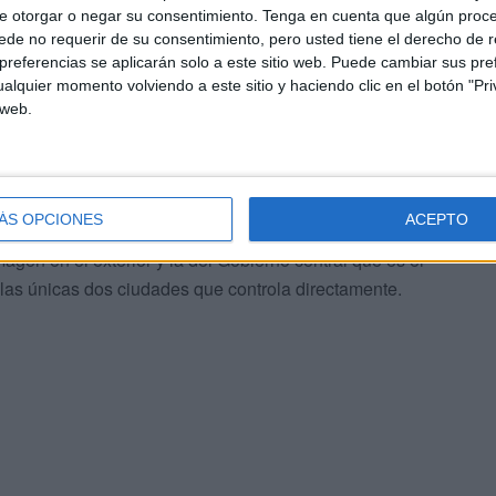
e otorgar o negar su consentimiento.
Tenga en cuenta que algún proc
de no requerir de su consentimiento, pero usted tiene el derecho de r
referencias se aplicarán solo a este sitio web. Puede cambiar sus pref
alquier momento volviendo a este sitio y haciendo clic en el botón "Pri
 web.
licar las medidas por igual a todos y exigir el
generalistas como el confinamiento domiciliario o cierre
ÁS OPCIONES
ACEPTO
ue ello afectaría gravemente a la vida ciudadana y
gen en el exterior y la del Gobierno central que es el
n las únicas dos ciudades que controla directamente.