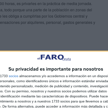
00 horas, es privarles en la práctica de media jornada.
, todo porque una parte de la población en zonas del
 les obliga a cumplirlas por los Gobiernos central y
nsaciones por alquileres, personal, gastos generales y
 a un cruce de datos que generan dudas respecto a las
Su privacidad es importante para nosotros
Ministerio de Sanidad tiene en cuenta también
s 1733
socios
almacenamos y/o accedemos a información en un disposit
as que el Instituto Nacional de Gestión Sanitaia (Ingesa),
sonales, como identificadores únicos e información estándar enviada 
n en los datos de la saturada UCI y añadiendo que el
ntenido personalizado, medición de publicidad y contenido, investigaci
stante, El Faro de Ceuta publicó en su número del 20 de
os.
Con su permiso, nosotros y nuestros socios podemos utilizar datos 
r barrios de la ciudad que es fácilmente inteligible para
identificación mediante las características de dispositivos. Puede hacer
ntimiento a nosotros y a nuestros 1733 socios para que llevemos a ca
ltarían aclaraciones sobre lo que se entiende por Centro
. De forma alternativa, puede acceder a información más detallada y 