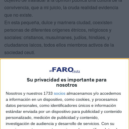
convivencia, que a mi juicio, la cruda realidad evidencia
que no existe.
En esta pequeña, dulce y marinera ciudad, coexisten
personas de diferentes orígenes étnicos, religiosos y
sociales: cristianos, musulmanes, judíos, hindúes, y
ciudadanos laicos, todos ellos miembros activos de la
sociedad ceutí.
Sin embargo, en los últimos tiempos, la irrupción de
nuevos actores y ciertos acontecimientos, han puesto en
cuestión la cohesión social de la que presume esta ciudad
Su privacidad es importante para
y que me temo, se irá acentuando a una velocidad de
nosotros
vértigo.
Nosotros y nuestros 1733
socios
almacenamos y/o accedemos
Un claro y significativo ejemplo de esta "convivencia
a información en un dispositivo, como cookies, y procesamos
ficticia" es la multitudinaria manifestación para mostrar la
datos personales, como identificadores únicos e información
solidaridad de Ceuta con el pueblo palestino celebrada el
estándar enviada por un dispositivo para publicidad y contenido
personalizado, medición de publicidad y contenido,
pasado viernes día 25, que, a pesar de tener como objetivo
investigación de audiencia y desarrollo de servicios.
Con su
una causa humanitaria y de justicia internacional, estuvo