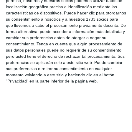
permiso, nosotros y nuestros socios podemos utilizar datos de
marcada por la presencia exclusiva de más de cuatro mil
localización geográfica precisa e identificación mediante las
ciudadanos de confesión musulmana, exigiendo un alto el
características de dispositivos. Puede hacer clic para otorgarnos
su consentimiento a nosotros y a nuestros 1733 socios para
fuego y proclamas en favor de LA PAZ.
que llevemos a cabo el procesamiento previamente descrito. De
Este hecho no sorprende, pero sí está generando una
forma alternativa, puede acceder a información más detallada y
enorme preocupación y abre la puerta a una reflexión más
cambiar sus preferencias antes de otorgar o negar su
profunda sobre la realidad social de esta ciudad y sus
consentimiento.
Tenga en cuenta que algún procesamiento de
sus datos personales puede no requerir de su consentimiento,
consecuencias imprevisibles a largo plazo.
pero usted tiene el derecho de rechazar tal procesamiento. Sus
preferencias se aplicarán solo a este sitio web. Puede cambiar
"Limitar la expresión de
sus preferencias o retirar su consentimiento en cualquier
momento volviendo a este sitio y haciendo clic en el botón
solidaridad a un solo grupo
"Privacidad" en la parte inferior de la página web.
religioso, corre el riesgo de
reducir una causa
universal a un conflicto
identitario"