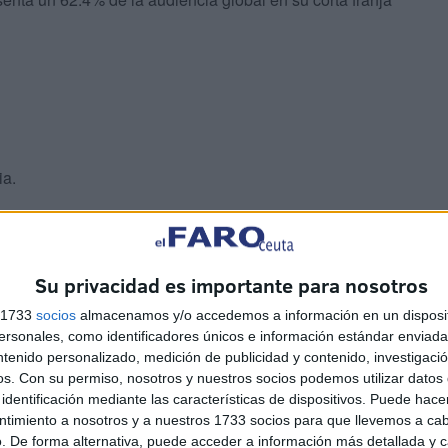
ia.
ideño del Rey Felipe VI colaboran equipos de la Casa
xto, y grandes equipos técnicos y de producción de RTVE
Su privacidad es importante para nosotros
n, edición y emisión en múltiples plataformas, sumando
nsmisión a millones de espectadores. En la casa real
s 1733
socios
almacenamos y/o accedemos a información en un disposit
mbién se dedicarán al menester del discurso
sonales, como identificadores únicos e información estándar enviada 
ntenido personalizado, medición de publicidad y contenido, investigaci
os.
Con su permiso, nosotros y nuestros socios podemos utilizar datos 
identificación mediante las características de dispositivos. Puede hacer
ntimiento a nosotros y a nuestros 1733 socios para que llevemos a ca
. De forma alternativa, puede acceder a información más detallada y 