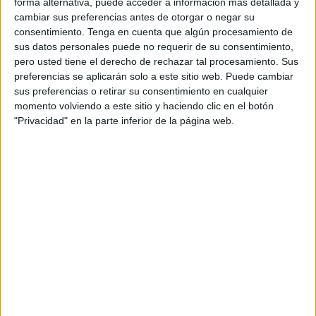
forma alternativa, puede acceder a información más detallada y
Ante esto, reformulando una perspectiva que dilucide la
cambiar sus preferencias antes de otorgar o negar su
balanza de los pros y contras que se anteponen, existe un
consentimiento.
Tenga en cuenta que algún procesamiento de
intento de regreso al Estado Social, porque las medidas
sus datos personales puede no requerir de su consentimiento,
pero usted tiene el derecho de rechazar tal procesamiento. Sus
empleadas comportan una participación resuelta de los
preferencias se aplicarán solo a este sitio web. Puede cambiar
Gobiernos, lo que acarrea tomando la colaboración de
sus preferencias o retirar su consentimiento en cualquier
actores dinámicos como Francia y Alemania, hasta
momento volviendo a este sitio y haciendo clic en el botón
Administraciones con una contrastada vocación liberal
"Privacidad" en la parte inferior de la página web.
como Estados Unidos. Toda vez, que el laberinto derivado
de la pérdida de empleo es de tal calibre, que los
economistas más liberales contemplan la coyuntura de un
segundo ‘New Deal’ (1933-1938).
“El escenario epidemiológico nos ofrece
lecciones dolorosas de asimilar y con las
que hilvanar algunas hipótesis acerca del
entorno presumible que se nos presenta,
con un horizonte brumoso y los
escepticismos derivados de la campaña de