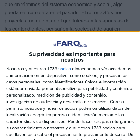
que en términos del sistema económico y social, algo
pueda ser como era en el pasado. El coronavirus nos
proyecta a un duelo, en el que interesan las apuestas de
los contendientes: pensar en la sociedad de aquí en
adelante, o cómo dejar atrás la crisis que padecemos; o
qué modelo de Estado requerimos para recuperar
mínimamente la normalidad. Y por si no bastase lo que
Su privacidad es importante para
nosotros
converge en torno a una espiral viciada, se trata de
entrever el futuro de la civilización que podría estar al
Nosotros y nuestros 1733
socios
almacenamos y/o accedemos
a información en un dispositivo, como cookies, y procesamos
borde del colapso sistémico.
datos personales, como identificadores únicos e información
estándar enviada por un dispositivo para publicidad y contenido
Luego, con estos mimbres, el escenario epidemiológico
personalizado, medición de publicidad y contenido,
nos ofrece lecciones dolorosas de asimilar y, a su vez, con
investigación de audiencia y desarrollo de servicios.
Con su
las que hilvanar algunas hipótesis acerca del entorno
permiso, nosotros y nuestros socios podemos utilizar datos de
presumible que se nos presenta con un horizonte
localización geográfica precisa e identificación mediante las
características de dispositivos. Puede hacer clic para otorgarnos
brumoso, más el añadido, de los escepticismos derivados
su consentimiento a nosotros y a nuestros 1733 socios para
de la campaña de vacunación.
que llevemos a cabo el procesamiento previamente descrito. De