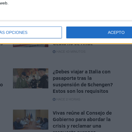
 web.
CCOO se adhiere a la
ÁS OPCIONES
ACEPTO
concentración '¡Basta ya!
ás
Ceuta no se rinde'
HACE 43 MINUTOS
¿Debes viajar a Italia con
pasaporte tras la
to
suspensión de Schengen?
Estos son los requisitos
HACE 2 HORAS
Vivas reúne al Consejo de
Gobierno para abordar la
crisis y reclamar una