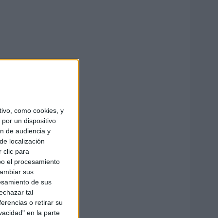
ivo, como cookies, y
por un dispositivo
ón de audiencia y
de localización
 clic para
bo el procesamiento
cambiar sus
esamiento de sus
echazar tal
erencias o retirar su
vacidad" en la parte