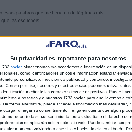
 estas palabras que me llenaron de lágrimas mis
o que las escuchéis.
Su privacidad es importante para nosotros
s 1733
socios
almacenamos y/o accedemos a información en un disposit
sonales, como identificadores únicos e información estándar enviada 
ntenido personalizado, medición de publicidad y contenido, investigaci
os.
Con su permiso, nosotros y nuestros socios podemos utilizar datos 
identificación mediante las características de dispositivos. Puede hacer
ntimiento a nosotros y a nuestros 1733 socios para que llevemos a ca
. De forma alternativa, puede acceder a información más detallada y 
e otorgar o negar su consentimiento.
Tenga en cuenta que algún proc
de no requerir de su consentimiento, pero usted tiene el derecho de r
referencias se aplicarán solo a este sitio web. Puede cambiar sus pref
alquier momento volviendo a este sitio y haciendo clic en el botón "Pri