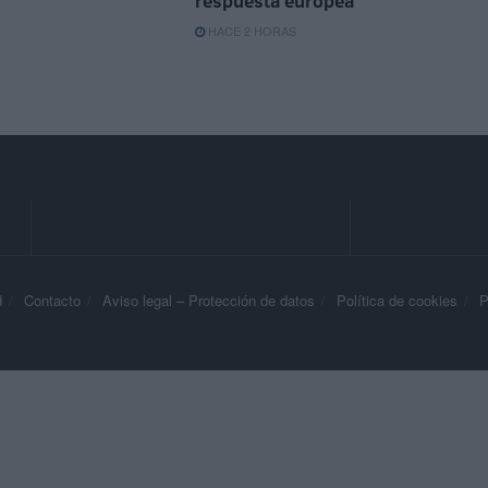
respuesta europea
HACE 2 HORAS
d
Contacto
Aviso legal – Protección de datos
Política de cookies
P