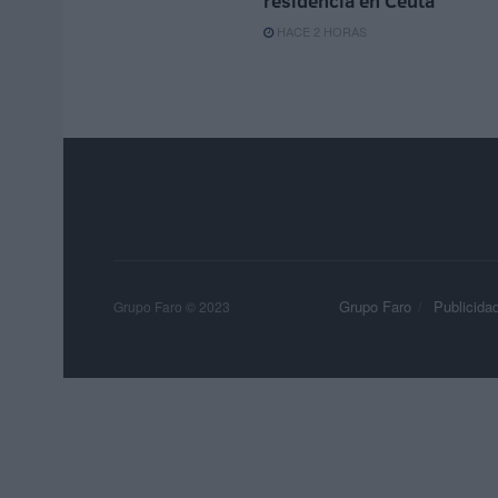
residencia en Ceuta
HACE 2 HORAS
Grupo Faro
Publicida
Grupo Faro © 2023