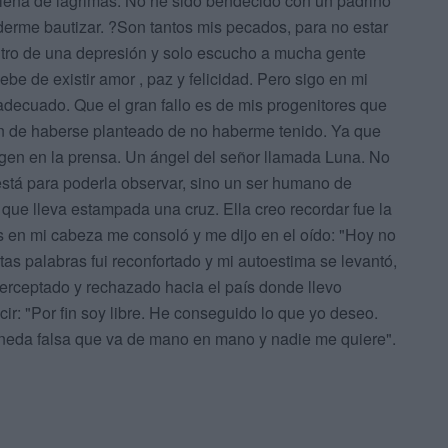
llena de lágrimas. No he sido bendecido con un padrino
derme bautizar. ?Son tantos mis pecados, para no estar
entro de una depresión y solo escucho a mucha gente
be de existir amor , paz y felicidad. Pero sigo en mi
adecuado. Que el gran fallo es de mis progenitores que
an de haberse planteado de no haberme tenido. Ya que
agen en la prensa. Un ángel del señor llamada Luna. No
stá para poderla observar, sino un ser humano de
 que lleva estampada una cruz. Ella creo recordar fue la
en mi cabeza me consoló y me dijo en el oído: "Hoy no
stas palabras fui reconfortado y mi autoestima se levantó,
erceptado y rechazado hacia el país donde llevo
: "Por fin soy libre. He conseguido lo que yo deseo.
neda falsa que va de mano en mano y nadie me quiere".