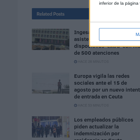
inferior de la página
Related
Posts
Ingesa presta 391
M
asistencias y refuerza los
dispositivos 'extra' con m
de 500 atenciones
HACE 28 MINUTOS
Europa vigila las redes
sociales ante el 15 de
agosto por un nuevo inten
de entrada en Ceuta
HACE 53 MINUTOS
Los empleados públicos
piden actualizar la
indemnización por