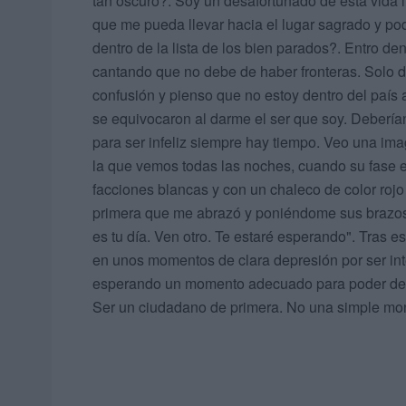
tan oscuro?. Soy un desafortunado de esta vida 
que me pueda llevar hacia el lugar sagrado y po
dentro de la lista de los bien parados?. Entro d
cantando que no debe de haber fronteras. Solo de
confusión y pienso que no estoy dentro del país 
se equivocaron al darme el ser que soy. Deberí
para ser infeliz siempre hay tiempo. Veo una im
la que vemos todas las noches, cuando su fase e
facciones blancas y con un chaleco de color rojo
primera que me abrazó y poniéndome sus brazos 
es tu día. Ven otro. Te estaré esperando". Tras e
en unos momentos de clara depresión por ser int
esperando un momento adecuado para poder decir
Ser un ciudadano de primera. No una simple mo