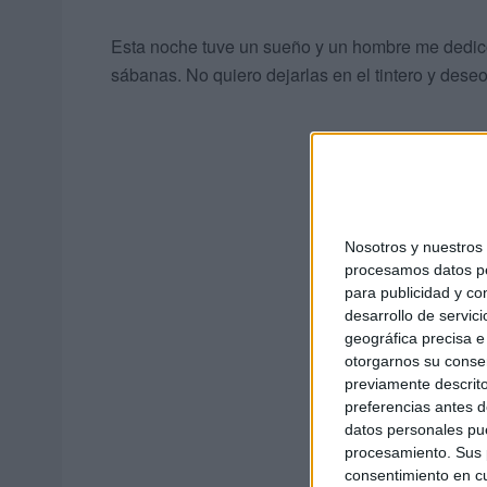
Esta noche tuve un sueño y un hombre me dedico
sábanas. No quiero dejarlas en el tintero y dese
Nosotros y nuestro
procesamos datos per
para publicidad y co
desarrollo de servici
geográfica precisa e 
otorgarnos su conse
previamente descrito
preferencias antes d
datos personales pue
procesamiento. Sus p
consentimiento en cu