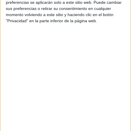
preferencias se aplicarán solo a este sitio web. Puede cambiar
sus preferencias o retirar su consentimiento en cualquier
momento volviendo a este sitio y haciendo clic en el botón
Algunos de los tipos más desconcertantes de dolor
"Privacidad" en la parte inferior de la página web.
crónico, como la neuropatía diabética, el dolor en el
miembro fantasma y la neuralgia posherpética, son de
origen neuropático. Una proporción significativa de los
pacientes que sufren dolor lumbar crónico o dolor
oncológico presentan un componente neuropático además
del componente nociceptivo1, así como en cualquier
lesión de la médula espinal, o incluso en el dolor
neuropático posterior a accidentes cerebrovasculares o a
traumas cerebrales.
El tratamiento de oxigenación hiperbárica (TOHB) es una
terapia que consiste en que el paciente respire altas
concentraciones de oxígeno en ambientes hiperbáricos
(cámaras hiperbáricas) y actualmente se utiliza en el
tratamiento de dolor crónico como la fibromialgia y el dolor