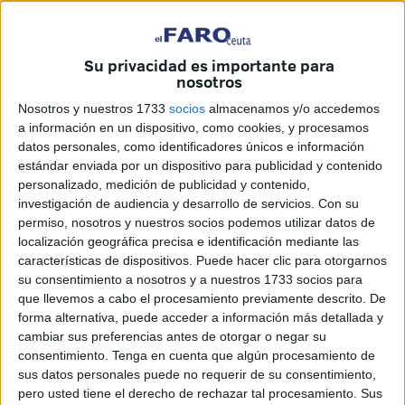
hiperbárica (TOHB) es una
terapia que consiste en que el
paciente respire altas
Su privacidad es importante para
nosotros
concentraciones de oxígeno en
Nosotros y nuestros 1733
socios
almacenamos y/o accedemos
ambientes hiperbáricos (cámaras
a información en un dispositivo, como cookies, y procesamos
hiperbáricas)
datos personales, como identificadores únicos e información
estándar enviada por un dispositivo para publicidad y contenido
personalizado, medición de publicidad y contenido,
investigación de audiencia y desarrollo de servicios.
Con su
permiso, nosotros y nuestros socios podemos utilizar datos de
localización geográfica precisa e identificación mediante las
características de dispositivos. Puede hacer clic para otorgarnos
su consentimiento a nosotros y a nuestros 1733 socios para
que llevemos a cabo el procesamiento previamente descrito. De
forma alternativa, puede acceder a información más detallada y
cambiar sus preferencias antes de otorgar o negar su
consentimiento.
Tenga en cuenta que algún procesamiento de
sus datos personales puede no requerir de su consentimiento,
pero usted tiene el derecho de rechazar tal procesamiento. Sus