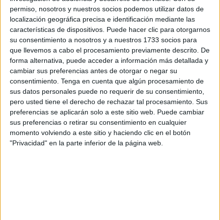
permiso, nosotros y nuestros socios podemos utilizar datos de
localización geográfica precisa e identificación mediante las
Son ya casi 20 años de escuchar la misma cantinela. Urge
características de dispositivos. Puede hacer clic para otorgarnos
la construcción de un Palacio de Justicia en condiciones.
su consentimiento a nosotros y a nuestros 1733 socios para
Todos están de acuerdo, políticos y poder judicial, pero
que llevemos a cabo el procesamiento previamente descrito. De
forma alternativa, puede acceder a información más detallada y
cuando ha habido dinero la voluntad de poner en marcha
cambiar sus preferencias antes de otorgar o negar su
el proyecto se ha dormido en los laureles. Ahora que no
consentimiento.
Tenga en cuenta que algún procesamiento de
hay dinero, sobre la voluntad.
sus datos personales puede no requerir de su consentimiento,
pero usted tiene el derecho de rechazar tal procesamiento. Sus
Como telón de fondo aparece la memoria del Tribunal
preferencias se aplicarán solo a este sitio web. Puede cambiar
Superior de Justicia de Andalucía (TSJA) en la que se
sus preferencias o retirar su consentimiento en cualquier
momento volviendo a este sitio y haciendo clic en el botón
pinta de rojo urgencia la construcción de un edificio, uno
"Privacidad" en la parte inferior de la página web.
solo, que aglutine todas las instancias judiciales, en el que
estén coordinados todos los órganos y en el que se eviten
situaciones pintorescas como las que se han denunciado
en varios juicios. “Señoría, se tardó un año en notificar un
documento de un juzgado a otro”, dijo un letrado en
reciente vista oral celebrada en la Audiencia.