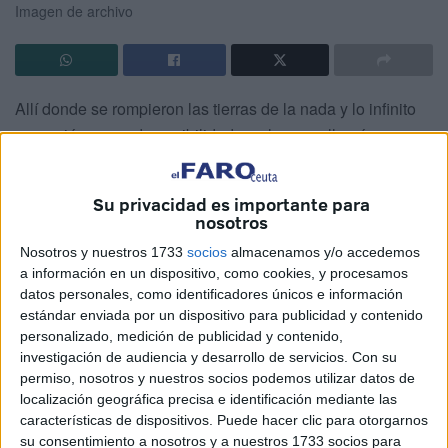
Imagen de archivo
Allí donde se rompieron las tierras de la nada y lo infinito
apareció un mar de posibilidades, al que se llamó
“realidad”.
Cerca de la nada amenazaba el vacío existencial, sin
Su privacidad es importante para
nosotros
embargo, al otro lado tomaba fuerza la amenaza de la
perfección, ya que nuestras almas imperfectas no están
Nosotros y nuestros 1733
socios
almacenamos y/o accedemos
a información en un dispositivo, como cookies, y procesamos
llamadas a cerrar el círculo de la comprensión.
datos personales, como identificadores únicos e información
estándar enviada por un dispositivo para publicidad y contenido
La formación de la condición humana, así como su palabra
personalizado, medición de publicidad y contenido,
o verdad, implica un camino de perfección, un alejamiento
investigación de audiencia y desarrollo de servicios.
Con su
de la nada, que ha de responder a un proceso evolutivo
permiso, nosotros y nuestros socios podemos utilizar datos de
pautado, basado en la mejora del entendimiento y en la
localización geográfica precisa e identificación mediante las
características de dispositivos. Puede hacer clic para otorgarnos
explicación continua.
su consentimiento a nosotros y a nuestros 1733 socios para