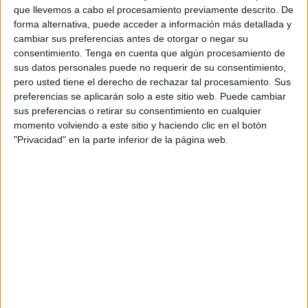
que llevemos a cabo el procesamiento previamente descrito. De
Es así que, si miramos directamente al sol de la verdad,
forma alternativa, puede acceder a información más detallada y
sin el filtro de las palabras sinceras, puede ocurrir la
cambiar sus preferencias antes de otorgar o negar su
ceguera. Por eso, la búsqueda del conocimiento, como luz
consentimiento.
Tenga en cuenta que algún procesamiento de
tenue y benefactora, es la actitud que debe tomar la
sus datos personales puede no requerir de su consentimiento,
pero usted tiene el derecho de rechazar tal procesamiento. Sus
persona que se encamina en la aventura del saber.
preferencias se aplicarán solo a este sitio web. Puede cambiar
sus preferencias o retirar su consentimiento en cualquier
“Todo lo posible es real”, se escuchaba por los caminos,
momento volviendo a este sitio y haciendo clic en el botón
convertidos ahora en el escenario de las palabras que son
"Privacidad" en la parte inferior de la página web.
los pensamientos.
En el silencio de una noche invernal, ante el crepitar de
una hoguera, alguien susurró: “Entonces, ¿de qué materia
están hechos los sueños? ¿Hay sueños que se hacen
realidad?”
Toda realidad comienza siendo un sueño, una idea, y es
así que no hay idea tan primera como la propia naturaleza,
el sueño de la luz.