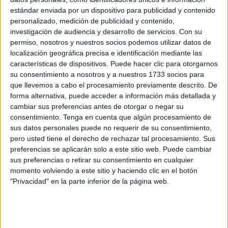
estándar enviada por un dispositivo para publicidad y contenido
Cecchi, de Comercio, Turismo y Empleo.
personalizado, medición de publicidad y contenido,
investigación de audiencia y desarrollo de servicios.
Con su
Por otra parte, Mina Mohamed será viceconsejera de
permiso, nosotros y nuestros socios podemos utilizar datos de
Servicios Urbanos y Kissy Chandiramani, portavoz del
localización geográfica precisa e identificación mediante las
Grupo Popular en la Asamblea, que sostiene al Gobierno
características de dispositivos. Puede hacer clic para otorgarnos
de la Ciudad. Rafael Peñalver se queda como
diputado
su consentimiento a nosotros y a nuestros 1733 socios para
que llevemos a cabo el procesamiento previamente descrito. De
sin responsabilidad de Gobierno.
forma alternativa, puede acceder a información más detallada y
cambiar sus preferencias antes de otorgar o negar su
En relación a las competencias, se producen novedades
consentimiento.
Tenga en cuenta que algún procesamiento de
significativas que se publicarán en una edición
sus datos personales puede no requerir de su consentimiento,
extraordinaria del
Boletín Oficial de la Ciudad
.
pero usted tiene el derecho de rechazar tal procesamiento. Sus
preferencias se aplicarán solo a este sitio web. Puede cambiar
sus preferencias o retirar su consentimiento en cualquier
momento volviendo a este sitio y haciendo clic en el botón
"Privacidad" en la parte inferior de la página web.
A la Presidencia de la Ciudad, además de sus funciones
de coordinación de la acción de gobierno, le corresponde