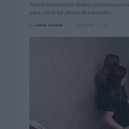
Tras la baremación de los candidatos remiti
para cubrir las plazas de educador
Por
Isabel Jiménez
22/05/2026 - 14:45