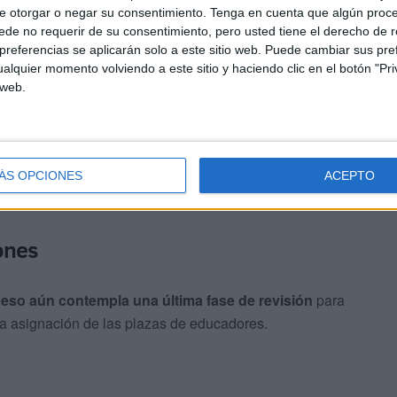
e otorgar o negar su consentimiento.
Tenga en cuenta que algún proc
de no requerir de su consentimiento, pero usted tiene el derecho de r
referencias se aplicarán solo a este sitio web. Puede cambiar sus pref
alquier momento volviendo a este sitio y haciendo clic en el botón "Pri
 web.
gran número de aspirantes, figurando en los registros de
a varios que finalmente no se presentaron al proceso
ÁS OPCIONES
ACEPTO
ones
ceso aún contempla una última fase de revisión
para
 la asignación de las plazas de educadores.