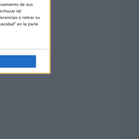
esamiento de sus
echazar tal
erencias o retirar su
vacidad" en la parte