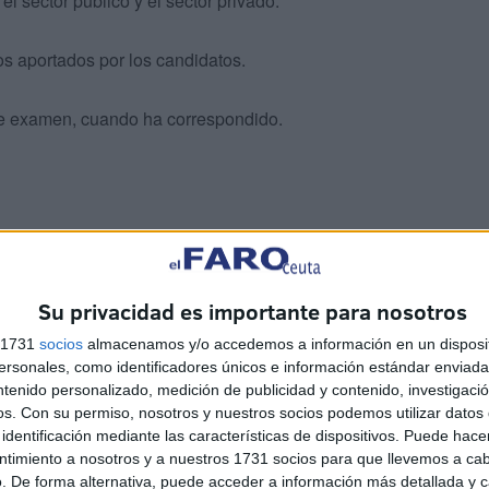
el sector público y el sector privado.
sos aportados por los candidatos.
de examen, cuando ha correspondido.
 de la Ciudad de Ceuta (BOCCE)
nº 6.598 muestran una
Su privacidad es importante para nosotros
s 1731
socios
almacenamos y/o accedemos a información en un disposit
sonales, como identificadores únicos e información estándar enviada 
ta de selección
ntenido personalizado, medición de publicidad y contenido, investigaci
os.
Con su permiso, nosotros y nuestros socios podemos utilizar datos 
identificación mediante las características de dispositivos. Puede hacer
candidatos que optan a las 20 plazas de educadores
ntimiento a nosotros y a nuestros 1731 socios para que llevemos a ca
. De forma alternativa, puede acceder a información más detallada y 
r aquí.