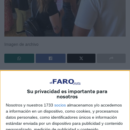
Imagen de archivo
Siempre que hay oposiciones de enseñanza en Ceuta y
Melilla nos hacemos la sempiterna pregunta.
Su privacidad es importante para
¿No sería mejor para todos, opositores y tribunales, que
nosotros
los tribunales de Ceuta fueran a Melilla y viceversa? Y si la
Nosotros y nuestros 1733
socios
almacenamos y/o accedemos
administración no puede correr con los gastos fueran los
a información en un dispositivo, como cookies, y procesamos
opositores de Ceuta a Melilla y los de Melilla a Ceuta?
datos personales, como identificadores únicos e información
estándar enviada por un dispositivo para publicidad y contenido
Este es un mal endémico que se repite como un mantra
personalizado, medición de publicidad y contenido,