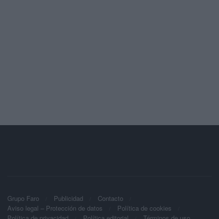
Grupo Faro
Publicidad
Contacto
Aviso legal – Protección de datos
Política de cookies
Política de privacidad
Política editorial
Términos de uso