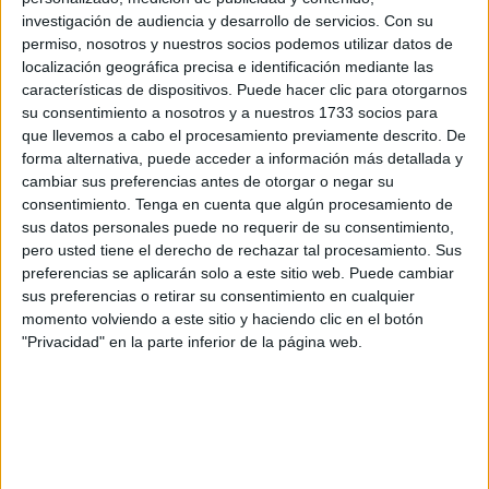
una y otra vez sin que el Ministerio de Educación diga una
investigación de audiencia y desarrollo de servicios.
Con su
sola palabra.
permiso, nosotros y nuestros socios podemos utilizar datos de
localización geográfica precisa e identificación mediante las
Sabemos que Ceuta y Melilla están condenadas a guardar
características de dispositivos. Puede hacer clic para otorgarnos
su consentimiento a nosotros y a nuestros 1733 socios para
silencio; sus opiniones, reivindicaciones y sugerencias se
que llevemos a cabo el procesamiento previamente descrito. De
las suelen pasar por el arco del triunfo. Somos
forma alternativa, puede acceder a información más detallada y
ninguneados las más de las veces y condenados al
cambiar sus preferencias antes de otorgar o negar su
ostracismo administrativo.
consentimiento.
Tenga en cuenta que algún procesamiento de
sus datos personales puede no requerir de su consentimiento,
¿Hacemos una encuesta a ver qué opinan opositores y
pero usted tiene el derecho de rechazar tal procesamiento. Sus
preferencias se aplicarán solo a este sitio web. Puede cambiar
tribunales? ¿Se atreverán los directores provinciales de
sus preferencias o retirar su consentimiento en cualquier
las dos ciudades a plantear esta cuestión a la Ministra
momento volviendo a este sitio y haciendo clic en el botón
Alegría?
"Privacidad" en la parte inferior de la página web.
Yo, que he sido opositor en Ceuta tuve la inmensa suerte
de no conocer a nadie, tampoco he conocido a nadie
cuando he opositado en otras Comunidades. No es dudar
en absoluto de la falta de rigor de los tribunales: pongo la