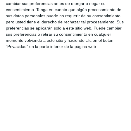
fundamental dentro de la economía de Ceuta, pero para
cambiar sus preferencias antes de otorgar o negar su
conocer cuál debe ser el camino a seguir es necesario
consentimiento.
Tenga en cuenta que algún procesamiento de
sus datos personales puede no requerir de su consentimiento,
realizar un Plan Estratégico de Turismo, que nos permita
pero usted tiene el derecho de rechazar tal procesamiento. Sus
fijar los objetivos a largo plazo del sector, unos objetivos
preferencias se aplicarán solo a este sitio web. Puede cambiar
que facilitarán las inversiones del sector privado. Esa es la
sus preferencias o retirar su consentimiento en cualquier
primera acción que tomaremos, debemos saber a dónde
momento volviendo a este sitio y haciendo clic en el botón
queremos ir antes de empezar a caminar.
"Privacidad" en la parte inferior de la página web.
En función de ese plan se desarrollarán todas las
medidas, aunque existen otras que deben ponerse en
marcha para mejorar nuestras infraestructuras turísticas,
sea cual sea el resultado de ese Plan Estratégico.
Por ello el MDyC acometerá con urgencia la
modernización del Hotel Puerta de África, una vez hemos
acabado con el gratis total (una deuda que superó el
medio millón de euros), entendemos que deben mejorarse
las infraestructuras para darle el nivel que debe tener la