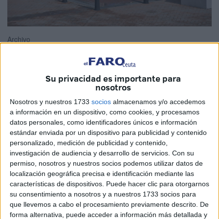
Archivo
Su privacidad es importante para
nosotros
La ciudad de Málaga se ha convertido en las dos últimas
décadas en uno de los principales destinos urbanos del
Nosotros y nuestros 1733
socios
almacenamos y/o accedemos
mundo, a pesar de estar en la Costa del Sol, ha sabido
a información en un dispositivo, como cookies, y procesamos
datos personales, como identificadores únicos e información
diferenciarse como modelo turístico y atraer a 1,4 millones
estándar enviada por un dispositivo para publicidad y contenido
de turistas en 2018. Ello ha sido posible gracias a la
personalizado, medición de publicidad y contenido,
implantación de un Plan estratégico de turismo que ha
investigación de audiencia y desarrollo de servicios.
Con su
sabido convertir la ciudad en un polo de atracción,
permiso, nosotros y nuestros socios podemos utilizar datos de
localización geográfica precisa e identificación mediante las
logrando un alto desarrollo económico.
características de dispositivos. Puede hacer clic para otorgarnos
su consentimiento a nosotros y a nuestros 1733 socios para
Desde el Movimiento por la Dignidad y la Ciudadanía
que llevemos a cabo el procesamiento previamente descrito. De
(MDyC) entendemos que el Turismo debe ser un sector
forma alternativa, puede acceder a información más detallada y