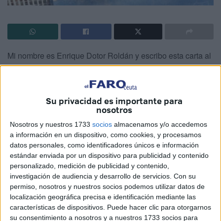
Mi nombre es Enrique Dotor Roldán y escribo esta carta al
director para dar a conocer algo que me ha ocurrido y que
podría haberle pasado a cualquier ciudadano.
Su privacidad es importante para
Era voluntario de la Protectora de Animales hasta el
nosotros
momento en que ocurrió el caso de rabia que, por
Nosotros y nuestros 1733
socios
almacenamos y/o accedemos
desgracia, azotó a nuestra ciudad. Dedicaba varias horas
a información en un dispositivo, como cookies, y procesamos
al día varias veces a la semana para ayudar a nuestros
datos personales, como identificadores únicos e información
amigos los peludos. Y como quería seguir siendo
estándar enviada por un dispositivo para publicidad y contenido
voluntario pensé cómo ayudar a los animales que habían
personalizado, medición de publicidad y contenido,
investigación de audiencia y desarrollo de servicios.
Con su
estado en reclusión durante seis meses. Me di cuenta que
permiso, nosotros y nuestros socios podemos utilizar datos de
los animales considerados PPP o Perros Potencialmente
localización geográfica precisa e identificación mediante las
Peligrosos eran los que menos tiempo pasaban paseando
características de dispositivos. Puede hacer clic para otorgarnos
y por eso decidí sacarme la licencia para poder sacarlos a
su consentimiento a nosotros y a nuestros 1733 socios para