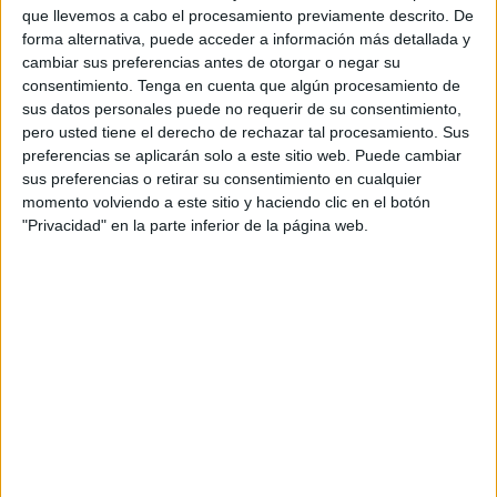
que llevemos a cabo el procesamiento previamente descrito. De
pasear una vez que acabara el plazo de la clausura de la
forma alternativa, puede acceder a información más detallada y
Protectora. Y fui ahí donde empezó mi odisea. Comencé
cambiar sus preferencias antes de otorgar o negar su
con el papeleo, saqué mi reconocimiento médico, mis
consentimiento.
Tenga en cuenta que algún procesamiento de
fotos, el certificado de penales y, además, un seguro. Me
sus datos personales puede no requerir de su consentimiento,
pidieron un escrito en el que la Protectora tenía que
pero usted tiene el derecho de rechazar tal procesamiento. Sus
preferencias se aplicarán solo a este sitio web. Puede cambiar
certificar que iba a pasear a los perros. Puse manos a la
sus preferencias o retirar su consentimiento en cualquier
obra y hablé con responsables de la Protectora pidiendo
momento volviendo a este sitio y haciendo clic en el botón
que me hicieran tal escrito, a lo que me respondieron que
"Privacidad" en la parte inferior de la página web.
tenían que hablar con Sanidad. Con paciencia esperé,
pero con los días todo seguía igual. Hice acto de presencia
en Sanidad y pregunto si había algún problema para que
me dieran el papel, a lo que me dicen que sin problema,
que me lo deben hacer en Protectora. Volví a hablar con
sus responsables y me volvieron a decir que tenía que
hablar con Sanidad. Después de casi dos meses y medio
sigo sin respuesta, ni siquiera un ‘No te hacemos el escrito
por tal causa….’.