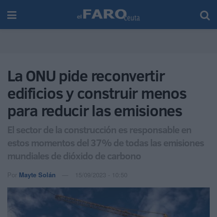
La ONU pide reconvertir
edificios y construir menos
para reducir las emisiones
El sector de la construcción es responsable en
estos momentos del 37% de todas las emisiones
mundiales de dióxido de carbono
Por
Mayte Solán
15/09/2023 - 10:50