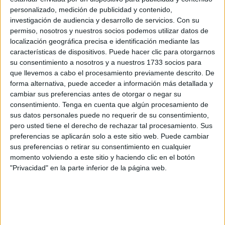
personalizado, medición de publicidad y contenido,
conocer este martes.
investigación de audiencia y desarrollo de servicios.
Con su
permiso, nosotros y nuestros socios podemos utilizar datos de
El estudio, realizado por el Programa de la ONU para el
localización geográfica precisa e identificación mediante las
Medio Ambiente (Pnuma) y Yale Center for Ecosystems +
características de dispositivos. Puede hacer clic para otorgarnos
Architecture (Yale CEA), destaca que globalmente la
su consentimiento a nosotros y a nuestros 1733 socios para
urbanización está avanzando
tan rápidamente que cada
que llevemos a cabo el procesamiento previamente descrito. De
cinco días se construyen en todo el mundo tantos edificios
forma alternativa, puede acceder a información más detallada y
cambiar sus preferencias antes de otorgar o negar su
como los que ya existen en París.
consentimiento.
Tenga en cuenta que algún procesamiento de
sus datos personales puede no requerir de su consentimiento,
Este ritmo de edificación está provocando que el sector de
pero usted tiene el derecho de rechazar tal procesamiento. Sus
la construcción sea responsable en estos momentos del
preferencias se aplicarán solo a este sitio web. Puede cambiar
37% de todas las emisiones mundiales de dióxido de
sus preferencias o retirar su consentimiento en cualquier
carbono, aunque esa proporción está en aumento.
momento volviendo a este sitio y haciendo clic en el botón
"Privacidad" en la parte inferior de la página web.
La directora de la División de Industria y
Economía
de
Pnuma, Sheila Aggarwal-Khan, declaró que las emisiones
aumentan en parte porque en muchos países los
materiales tradicionales de construcción están siendo