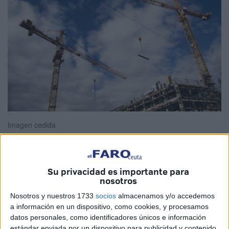
Imagen cedida
Su privacidad es importante para
El sector de la
construcción
de
viviendas
necesita
nosotros
reconvertir edificios existentes y emplear más materiales
Nosotros y nuestros 1733
socios
almacenamos y/o accedemos
de origen biológico
, como madera y bambú, para reducir
a información en un dispositivo, como cookies, y procesamos
sus crecientes emisiones de CO2, que ya suponen un 37%
datos personales, como identificadores únicos e información
del total mundial, señala un informe de la ONU dado a
estándar enviada por un dispositivo para publicidad y contenido