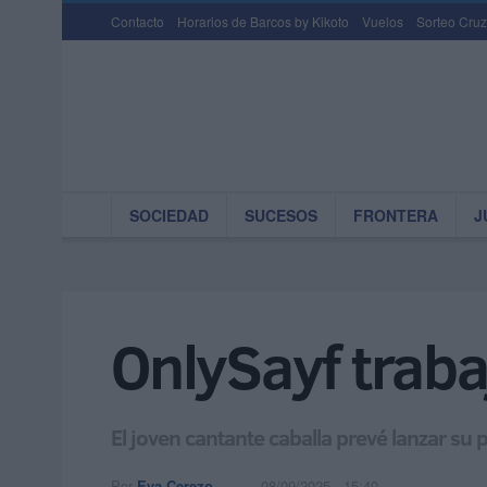
Contacto
Horarios de Barcos by Kikoto
Vuelos
Sorteo Cruz
SOCIEDAD
SUCESOS
FRONTERA
J
OnlySayf traba
El joven cantante caballa prevé lanzar su
Por
Eva Cerezo
08/09/2025 - 15:40