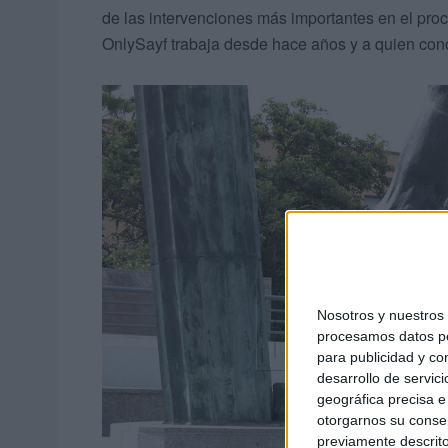
de las intervenciones más importantes en el pro
OnlySayf trabaja desde hace años y a quien conoc
Nosotros y nuestro
procesamos datos per
para publicidad y co
desarrollo de servici
geográfica precisa e 
otorgarnos su conse
previamente descrito