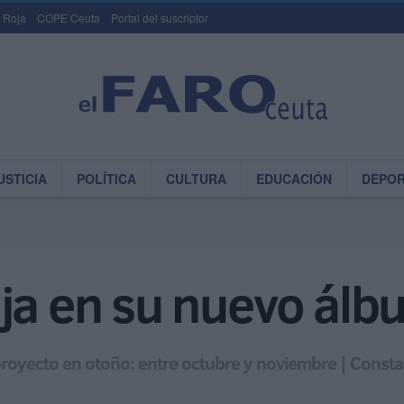
 Roja
COPE Ceuta
Portal del suscriptor
USTICIA
POLÍTICA
CULTURA
EDUCACIÓN
DEPO
ja en su nuevo álb
 proyecto en otoño: entre octubre y noviembre | Const