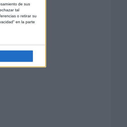
esamiento de sus
echazar tal
erencias o retirar su
vacidad" en la parte