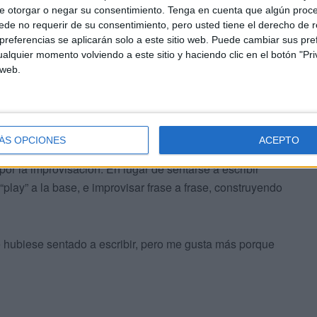
e otorgar o negar su consentimiento.
Tenga en cuenta que algún proc
de no requerir de su consentimiento, pero usted tiene el derecho de r
referencias se aplicarán solo a este sitio web. Puede cambiar sus pref
alquier momento volviendo a este sitio y haciendo clic en el botón "Pri
 web.
ÁS OPCIONES
ACEPTO
por la improvisación. En lugar de sentarse a escribir
 “play” a la base, e improvisar frase a frase, construyendo
e hubiese sentado a escribir, pero me gusta más porque