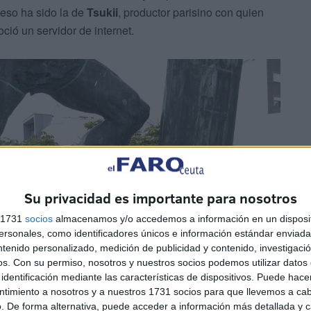
ceso ha sido la de
Tsukii
, productor parisino con quien
ió un servidor de internet.
Su privacidad es importante para nosotros
s 1731
socios
almacenamos y/o accedemos a información en un disposit
sonales, como identificadores únicos e información estándar enviada 
ntenido personalizado, medición de publicidad y contenido, investigaci
os.
Con su permiso, nosotros y nuestros socios podemos utilizar datos 
identificación mediante las características de dispositivos. Puede hacer
ntimiento a nosotros y a nuestros 1731 socios para que llevemos a ca
. De forma alternativa, puede acceder a información más detallada y 