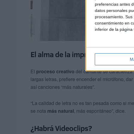
preferencias antes d
datos personales pue
procesamiento. Sus p
consentimiento en cu
inferior de la página
El alma de la improvisación
M
El
proceso creativo
del cantante se caracteriza 
largas letras, prefiere encender el micrófono, dar
así canciones “más naturales”.
“La calidad de letra no es tan pesada como si m
se nota
más natural
, más espontáneo”, dice.
¿Habrá Videoclips?