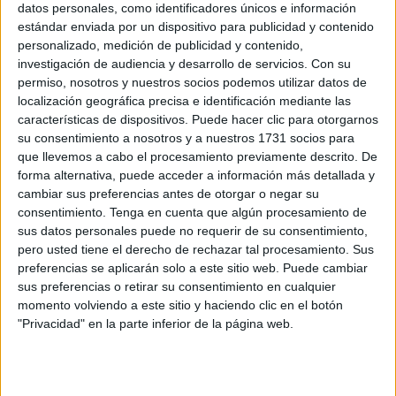
datos personales, como identificadores únicos e información
nacido con un ordenador debajo del bazo, y que todo lo
estándar enviada por un dispositivo para publicidad y contenido
que ocurre respecto a la informática y su manejo lo
personalizado, medición de publicidad y contenido,
dominan perfectamente.
investigación de audiencia y desarrollo de servicios.
Con su
permiso, nosotros y nuestros socios podemos utilizar datos de
Yo tengo mis dudas, y más bien creo que se enteran de
localización geográfica precisa e identificación mediante las
características de dispositivos. Puede hacer clic para otorgarnos
poco, pero queda muy bien de cara a la sociedad.
su consentimiento a nosotros y a nuestros 1731 socios para
Tecnología y avances de todo tipo, lectores y medios que
que llevemos a cabo el procesamiento previamente descrito. De
asombran y facilitan la vida a los ciudadanos. O no, y lo
forma alternativa, puede acceder a información más detallada y
que ocurre es todo lo contrario.
cambiar sus preferencias antes de otorgar o negar su
consentimiento.
Tenga en cuenta que algún procesamiento de
La gran mayoría de las personas de una edad determinada
sus datos personales puede no requerir de su consentimiento,
pero usted tiene el derecho de rechazar tal procesamiento. Sus
están perdidas porque no entienden tanta tecnología, pero
preferencias se aplicarán solo a este sitio web. Puede cambiar
a quien le importa. Si tus padres no son capaces de
sus preferencias o retirar su consentimiento en cualquier
sacarse una tarjeta de embarque, de pagar con un teléfono
momento volviendo a este sitio y haciendo clic en el botón
móvil o de conectarse con la web de la ciudad para
"Privacidad" en la parte inferior de la página web.
sacarse un justificante de residencia… a quien le importa.
Lo importante es que la gente vote, cuando hay