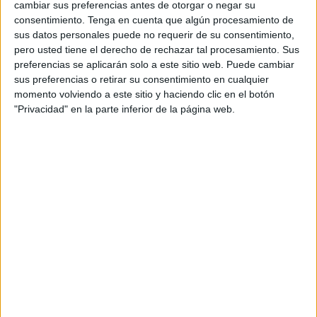
cambiar sus preferencias antes de otorgar o negar su
que la gente no se pase por ‘Toma castaña’ para disfrutar
consentimiento.
Tenga en cuenta que algún procesamiento de
de este fruto.
sus datos personales puede no requerir de su consentimiento,
pero usted tiene el derecho de rechazar tal procesamiento. Sus
Estos hermanos empezaron con este puesto hace unos
preferencias se aplicarán solo a este sitio web. Puede cambiar
cinco o seis años, pero desde el año pasado se puede
sus preferencias o retirar su consentimiento en cualquier
momento volviendo a este sitio y haciendo clic en el botón
encontrar en esta plaza tan céntrica. Pese al temor que
"Privacidad" en la parte inferior de la página web.
impregna el ambiente, debido a la crisis sanitaria en la que
estamos inmersos provocada por el coronavirus, la
clientela sigue siendo fiel a las tradiciones de esta época.
“Nosotros la verdad teníamos mucha clientela. Gracias a
Dios nos vamos salvando. La gente, de momento, sigue
viniendo con todo lo que está cayendo. No nos podemos
quejar, la verdad”, comentó David Cajal.
La castaña se cultiva en muchos lugares de España, pero
estos dos hermanos cuentan con una variedad, repartida a
lo largo de las semanas. “Ahora mismo la estamos
trayendo de Ronda. Esta semana que llega, el jueves,