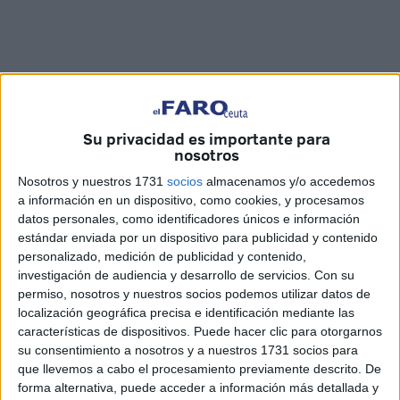
Su privacidad es importante para
nosotros
Imágenes: Cristian Marfil
Nosotros y nuestros 1731
socios
almacenamos y/o accedemos
a información en un dispositivo, como cookies, y procesamos
datos personales, como identificadores únicos e información
estándar enviada por un dispositivo para publicidad y contenido
El olor a castaña asada, tan característico del otoño, ya se
personalizado, medición de publicidad y contenido,
investigación de audiencia y desarrollo de servicios.
Con su
deja notar en Ceuta. El sonido del crepitar de las ascuas y
permiso, nosotros y nuestros socios podemos utilizar datos de
el calor que desprenden los dos fogones, invitan a todo el
localización geográfica precisa e identificación mediante las
que pase por la Plaza de los Reyes a acercarse. Los
características de dispositivos. Puede hacer clic para otorgarnos
hermanos Cajal, acompañados de sus mujeres, han vuelto
su consentimiento a nosotros y a nuestros 1731 socios para
que llevemos a cabo el procesamiento previamente descrito. De
a abrir su puesto de castañas asadas para disfrute de
forma alternativa, puede acceder a información más detallada y
todos los ceutíes. Ni el frío, ni el
coronavirus
han hecho