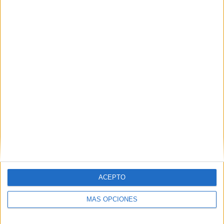
Related
Posts
CCOO acusa a Servilimpce de actuar
como en su etapa privada por culpa del
"eje del mal"
HACE 52 MINUTOS
Ceuta nos necesita
HACE 2 HORAS
No los odio, pero los desprecio
HACE 2 HORAS
ACEPTO
Sin pelos en la lengua
HACE 2 HORAS
MÁS OPCIONES
Refugios climáticos