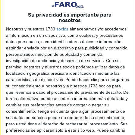
Su privacidad es importante para
nosotros
Nosotros y nuestros 1733
socios
almacenamos y/o accedemos
a información en un dispositivo, como cookies, y procesamos
datos personales, como identificadores únicos e información
estándar enviada por un dispositivo para publicidad y contenido
personalizado, medición de publicidad y contenido,
investigación de audiencia y desarrollo de servicios.
Con su
permiso, nosotros y nuestros socios podemos utilizar datos de
localización geográfica precisa e identificación mediante las
características de dispositivos. Puede hacer clic para otorgarnos
su consentimiento a nosotros y a nuestros 1733 socios para
La tenista ceutí Olga Parres participó el pasado fin de
que llevemos a cabo el procesamiento previamente descrito. De
semana en el Torneo Internacional de Don Benito
forma alternativa, puede acceder a información más detallada y
(Badajoz), dotado de 15.000 dólares en premios y dentro
cambiar sus preferencias antes de otorgar o negar su
del circuito mundial de la ITF, puntuable para el ránking de
consentimiento.
Tenga en cuenta que algún procesamiento de
sus datos personales puede no requerir de su consentimiento,
la WTA.
pero usted tiene el derecho de rechazar tal procesamiento. Sus
preferencias se aplicarán solo a este sitio web. Puede cambiar
En esta ocasión, la jugadora se quedó a las puertas de la