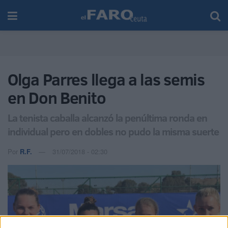
Olga Parres llega a las semis
en Don Benito
La tenista caballa alcanzó la penúltima ronda en
individual pero en dobles no pudo la misma suerte
Por
R.F.
31/07/2018 - 02:30