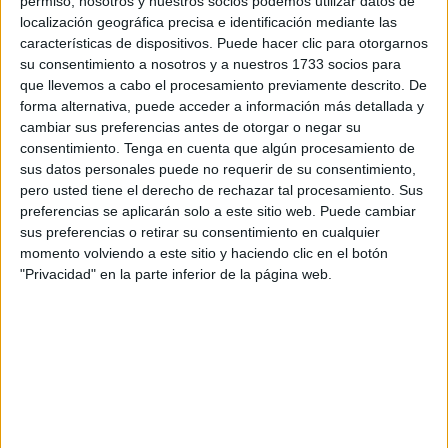
permiso, nosotros y nuestros socios podemos utilizar datos de
siete semanas que le ha llevado por tierras portuguesas y
localización geográfica precisa e identificación mediante las
españolas con buenos resultados.
características de dispositivos. Puede hacer clic para otorgarnos
su consentimiento a nosotros y a nuestros 1733 socios para
En Individuales ha logrado alcanzar los Cuartos de Final
que llevemos a cabo el procesamiento previamente descrito. De
en los Internacionales de España en pista rápida, Open de
forma alternativa, puede acceder a información más detallada y
Castilla y León, celebrado en la localidad segoviana de El
cambiar sus preferencias antes de otorgar o negar su
consentimiento.
Tenga en cuenta que algún procesamiento de
Espinar, torneo dotado con 25.000$.
sus datos personales puede no requerir de su consentimiento,
pero usted tiene el derecho de rechazar tal procesamiento. Sus
Recibió un plaza de Wild Card para el cuadro final, del
preferencias se aplicarán solo a este sitio web. Puede cambiar
Espinar, y se deshizo de la rusa Daria Mishina en tres sets,
sus preferencias o retirar su consentimiento en cualquier
en primera ronda, para volver a vencer en los octavos de
momento volviendo a este sitio y haciendo clic en el botón
final a la cabeza de serie número 4 del torneo, la española
"Privacidad" en la parte inferior de la página web.
Nuria Párrizas con ranking 288 de la WTA.