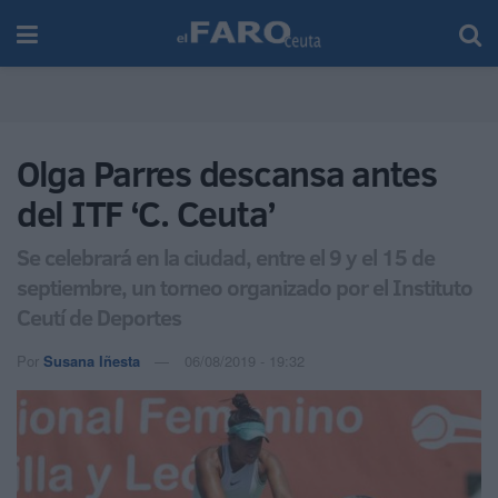
Olga Parres descansa antes
del ITF ‘C. Ceuta’
Se celebrará en la ciudad, entre el 9 y el 15 de
septiembre, un torneo organizado por el Instituto
Ceutí de Deportes
Por
Susana Iñesta
06/08/2019 - 19:32