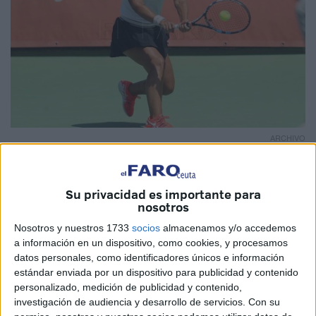
ARCHIVO
Su privacidad es importante para
nosotros
Las raquetas son para el verano, pero también la
Nosotros y nuestros 1733
socios
almacenamos y/o accedemos
posibilidad de disfrutar de unos días de asueto. Y en esas
a información en un dispositivo, como cookies, y procesamos
anda la tenista ceutí Olga Parres, la jugadora 328 en el
datos personales, como identificadores únicos e información
ranking de dobles de la WTA, a la disputa en un gran 2019.
estándar enviada por un dispositivo para publicidad y contenido
personalizado, medición de publicidad y contenido,
La
tenista
ceutí cerró el pasado fin de semana la gira de
investigación de audiencia y desarrollo de servicios.
Con su