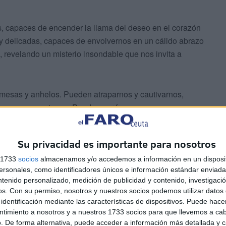
, capaces de encender la llama del deseo en el corazón
 y delicadas, capaces de envolvernos en un cálido abrazo
s, revelando un misterio insondable que nos invita a
mesas y anhelos. Pueden atraparnos y cautivarnos,
ones y sensaciones. Pueden ser fugaces como un
Su privacidad es importante para nosotros
el mundo que nos rodea, de establecer vínculos
s 1733
socios
almacenamos y/o accedemos a información en un disposit
expresión más pura y sincera de nuestra humanidad,
sonales, como identificadores únicos e información estándar enviada 
 la existencia.
ntenido personalizado, medición de publicidad y contenido, investigaci
os.
Con su permiso, nosotros y nuestros socios podemos utilizar datos 
mples gestos, son la ventana al alma y al corazón. Son
identificación mediante las características de dispositivos. Puede hacer
ntimiento a nosotros y a nuestros 1733 socios para que llevemos a ca
 nos invita a explorar la inmensidad del universo
. De forma alternativa, puede acceder a información más detallada y 