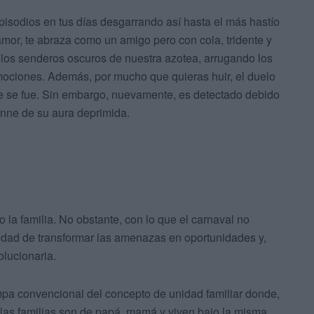
pisodios en tus días desgarrando así hasta el más hastío
amor, te abraza como un amigo pero con cola, tridente y
los senderos oscuros de nuestra azotea, arrugando los
mociones. Además, por mucho que quieras huir, el duelo
ue se fue. Sin embargo, nuevamente, es detectado debido
enne de su aura deprimida.
 la familia. No obstante, con lo que el carnaval no
idad de transformar las amenazas en oportunidades y,
lucionaria.
rampa convencional del concepto de unidad familiar donde,
 las familias son de papá, mamá y viven bajo la misma