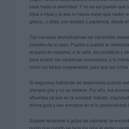
casa hasta la eternidad. Y no es así puesto que l
hijos e hijas y tú eso lo haces mejor que nadie; 
gracia;, y otras, con arrebol y paciencia, desde e
Tus maneras reivindicativas las transmites desde
paredes de tu casa. Pupitre a pupitre le obsequi
empeña en robarles; a la calle, tan prostituta y v
para acallar las injusticias universales; y tu há
como los besos inesperados, para que tus niñas
Si seguimos hablando de desamores cuando est
siempre gira y no se detiene. Por ello, los amor
afluentes ya sea en la amistad, trabajo, inquietud
divina guía y eso enmarca en sí tu personalidad in
Supiste rehacerte a golpe de valorarte, te encum
punto que cupido se tapa los ojos al verte cuand