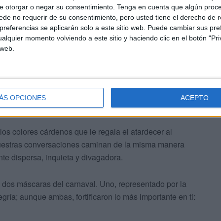
ada hay un mundo por descubrir, un universo por
e otorgar o negar su consentimiento.
Tenga en cuenta que algún proc
de no requerir de su consentimiento, pero usted tiene el derecho de r
referencias se aplicarán solo a este sitio web. Puede cambiar sus pref
alquier momento volviendo a este sitio y haciendo clic en el botón "Pri
rarquía del mundo laboral precario durante algún lustro
 web.
para perseguir el sueño de la educación. Lo lograste, y
 habitas. Por ello, la humanidad nunca podrá
 niñas ya que le has dotado de lo más hermoso, es decir,
 vidas de retales tristes en menos tristes hacia lo bello
ÁS OPCIONES
ACEPTO
s colores cárdenos que le regala el atardecer al
 nuestras conversaciones caminan de la misma manera
te dispersa, inquieta y divagadora.
s dos máscaras del carnaval. Uno, representado por la
egría; aunque ambas, fortificaron lo más importante en ti: