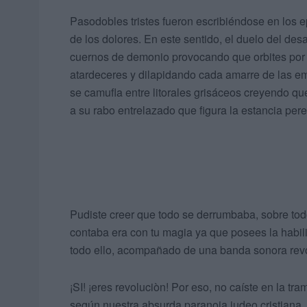
Pasodobles tristes fueron escribiéndose en los e
de los dolores. En este sentido, el duelo del des
cuernos de demonio provocando que orbites por 
atardeceres y dilapidando cada amarre de las e
se camufla entre litorales grisáceos creyendo q
a su rabo entrelazado que figura la estancia per
Pudiste creer que todo se derrumbaba, sobre todo
contaba era con tu magia ya que posees la habil
todo ello, acompañado de una banda sonora revo
¡SI! ¡eres revoluciòn! Por eso, no caíste en la t
según nuestra absurda paranoia judeo cristiana,