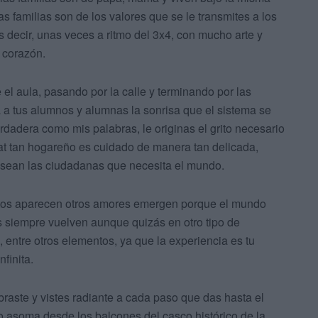
as familias son de los valores que se le transmites a los
es decir, unas veces a ritmo del 3x4, con mucho arte y
l corazón.
 el aula, pasando por la calle y terminando por las
a a tus alumnos y alumnas la sonrisa que el sistema se
erdadera como mis palabras, le originas el grito necesario
bitat tan hogareño es cuidado de manera tan delicada,
 sean las ciudadanas que necesita el mundo.
os aparecen otros amores emergen porque el mundo
es siempre vuelven aunque quizás en otro tipo de
, entre otros elementos, ya que la experiencia es tu
finita.
braste y vistes radiante a cada paso que das hasta el
o asoma desde los balcones del casco histórico de la