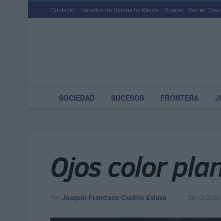
Contacto
Horarios de Barcos by Kikoto
Vuelos
Sorteo Cruz
SOCIEDAD
SUCESOS
FRONTERA
J
Ojos color pla
Por
Joaquín Francisco Castillo Eslava
24/12/2023 