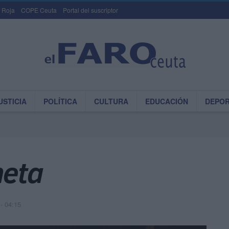
 Roja
COPE Ceuta
Portal del suscriptor
USTICIA
POLÍTICA
CULTURA
EDUCACIÓN
DEPO
neta
- 04:15