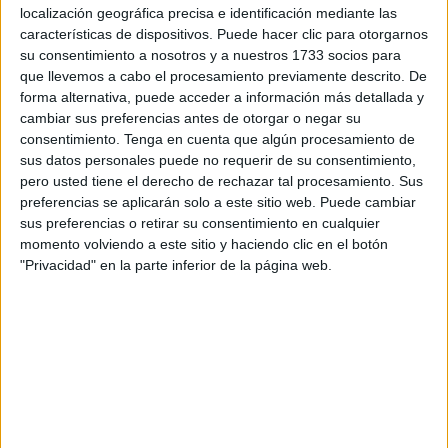
noticia en un ataque.
localización geográfica precisa e identificación mediante las
características de dispositivos. Puede hacer clic para otorgarnos
Tras la celebración de un acto de Ramadán en el colegio
su consentimiento a nosotros y a nuestros 1733 socios para
José Acosta el pasado febrero comenzaron a prodigar
que llevemos a cabo el procesamiento previamente descrito. De
forma alternativa, puede acceder a información más detallada y
titulares de todo tipo, de todo menos ajustados a la verdad.
cambiar sus preferencias antes de otorgar o negar su
‘Un colegio público viste con chilaba a sus alumnos y les
consentimiento.
Tenga en cuenta que algún procesamiento de
hace rezar a Alá por el inicio del Ramadán’, titulaba uno.
sus datos personales puede no requerir de su consentimiento,
‘Un colegio público celebra el Ramadán y unas alumnas
pero usted tiene el derecho de rechazar tal procesamiento. Sus
piden rezar para que Dios nos perdone’, publicaba otro.
preferencias se aplicarán solo a este sitio web. Puede cambiar
sus preferencias o retirar su consentimiento en cualquier
‘Un colegio convierte el Ramadán en una celebración
momento volviendo a este sitio y haciendo clic en el botón
escolar para todos los alumnos’...
"Privacidad" en la parte inferior de la página web.
Y así, sigan contando titulares que solo buscaron generar
polémica y convertir un acto escolar normal en una
especie de afrenta.
En toda esa cadena de menosprecios, los niños parece
que importaban bien poco, el conocer a otras culturas
tampoco.