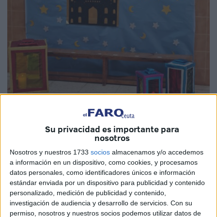
Imagen cedida
Su privacidad es importante para
nosotros
Nosotros y nuestros 1733
socios
almacenamos y/o accedemos
a información en un dispositivo, como cookies, y procesamos
Sucedió con el colegio José Acosta, ahora con el ‘García
datos personales, como identificadores únicos e información
Lorca’. El odio encuentra el mejor altavoz en redes
estándar enviada por un dispositivo para publicidad y contenido
personalizado, medición de publicidad y contenido,
suciales y en el eco que aportan algunos medios de
investigación de audiencia y desarrollo de servicios.
Con su
comunicación nacionales prestos a transformar cualquier
permiso, nosotros y nuestros socios podemos utilizar datos de