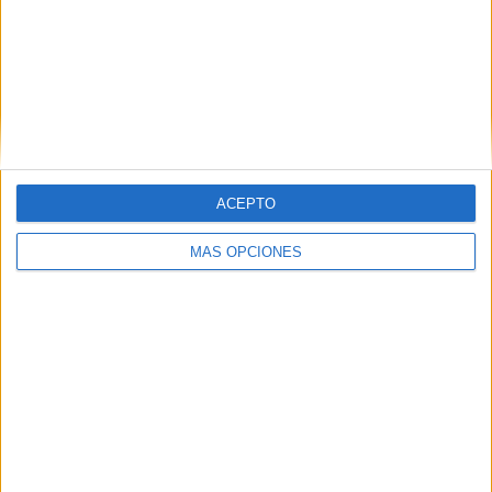
HACE 2 HORAS
El PSOE de Ceuta: "No podemos permitir
que ninguna mujer o niña se sienta
desprotegida"
HACE 3 HORAS
Al menos 6 colegios de Ceuta sufren
entradas y daños a casi un mes del inicio
ACEPTO
del curso
HACE 3 HORAS
MÁS OPCIONES
Colapso en el CETI: 12 vigilantes para
contener una "situación extrema"
HACE 4 HORAS
Comments
4
La verdad por delante
comentó:
hace 1 año