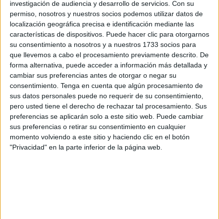
investigación de audiencia y desarrollo de servicios.
Con su
permiso, nosotros y nuestros socios podemos utilizar datos de
La deportación de los judíos de procedencia polaca se vio
localización geográfica precisa e identificación mediante las
apresurada en sus formas, cuando el gobierno desautorizó
características de dispositivos. Puede hacer clic para otorgarnos
los pasaportes de los habitantes polacos residentes en el
su consentimiento a nosotros y a nuestros 1733 socios para
que llevemos a cabo el procesamiento previamente descrito. De
extranjero si no se les ponía un nuevo sello. En
forma alternativa, puede acceder a información más detallada y
contestación a tal decisión, los días 26 y 27 de octubre de
cambiar sus preferencias antes de otorgar o negar su
1938, Heinrich Luitpold Himmler (1900-1945), uno de los
consentimiento.
Tenga en cuenta que algún procesamiento de
principales líderes del Partido Nacionalsocialista Obrero
sus datos personales puede no requerir de su consentimiento,
pero usted tiene el derecho de rechazar tal procesamiento. Sus
Alemán, dictaminó apresar y deportar a los judíos polacos.
preferencias se aplicarán solo a este sitio web. Puede cambiar
Ni que decir tiene, que los nazis se valieron de estas
sus preferencias o retirar su consentimiento en cualquier
deportaciones para desquitarse de los judíos que llevaban
momento volviendo a este sitio y haciendo clic en el botón
varios años conviviendo, pero aún no habían conseguido
"Privacidad" en la parte inferior de la página web.
la ciudadanía alemana.
"En un abrir y cerrar de
ojos, el mismo día y los que