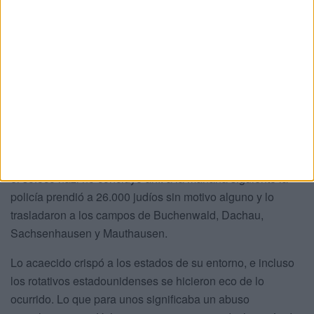
por integrantes de la SS (Shutzstaffel), las tropas de asalto
(SA, Sturmabteilungen) y las Juventudes Hitlerianas. Por
lo que aquello estaba fajado en una actuación de violencia
de estado.
A ello hay que añadir, que un gran número de oficiales
apelaron la artimaña de utilizar ropa de civiles para
reforzar la farsa de que las algadaras eran
manifestaciones públicas que requerían contener sin
complejos el complot de los judíos. Aunque la turbación y
el sofoco nazi no concluyó ahí: a la mañana siguiente la
policía prendió a 26.000 judíos sin motivo alguno y lo
trasladaron a los campos de Buchenwald, Dachau,
Sachsenhausen y Mauthausen.
Lo acaecido crispó a los estados de su entorno, e incluso
los rotativos estadounidenses se hicieron eco de lo
ocurrido. Lo que para unos significaba un abuso