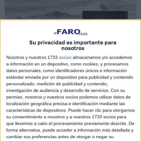
Su privacidad es importante para
nosotros
Nosotros y nuestros 1733
socios
almacenamos y/o accedemos
a información en un dispositivo, como cookies, y procesamos
datos personales, como identificadores únicos e información
estándar enviada por un dispositivo para publicidad y contenido
personalizado, medición de publicidad y contenido,
Imagen cedida
investigación de audiencia y desarrollo de servicios.
Con su
permiso, nosotros y nuestros socios podemos utilizar datos de
localización geográfica precisa e identificación mediante las
características de dispositivos. Puede hacer clic para otorgarnos
su consentimiento a nosotros y a nuestros 1733 socios para
"Nadie sabe nada de él". Podría ser el grito desesperado
que llevemos a cabo el procesamiento previamente descrito. De
de cualquiera de los familiares o seres queridos que se
forma alternativa, puede acceder a información más detallada y
ponen en contacto con
El Faro de Ceuta
en busca de una
cambiar sus preferencias antes de otorgar o negar su