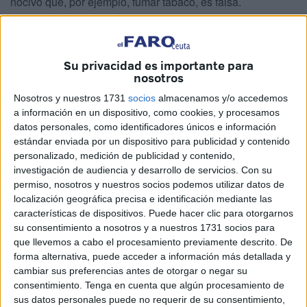
nocivo que, por ejemplo, fumar tabaco, es falsa.
Hay muchas personas que deciden dejar de fumar y se
refugian en el vapeo, creyendo que esta alternativa no está
Su privacidad es importante para
exenta de riesgos.
nosotros
La idea de que vapear es menos nocivo que fumar es un
Nosotros y nuestros 1731
socios
almacenamos y/o accedemos
mito. "No existe base científica para decir que el cigarrillo
a información en un dispositivo, como cookies, y procesamos
datos personales, como identificadores únicos e información
electrónico es menos lesivo, por diferentes motivos. El
estándar enviada por un dispositivo para publicidad y contenido
primero es que hay muy pocos estudios específicos que
personalizado, medición de publicidad y contenido,
valoren el daño de vapear; menos aún estudios a largo
investigación de audiencia y desarrollo de servicios.
Con su
plazo, porque es un fenómeno relativamente reciente
permiso, nosotros y nuestros socios podemos utilizar datos de
localización geográfica precisa e identificación mediante las
comparado con el consumo de tabaco", explica el experto
características de dispositivos. Puede hacer clic para otorgarnos
en tabaquismo Antoni Baena, profesor de los Estudios de
su consentimiento a nosotros y a nuestros 1731 socios para
Ciencias de la Salud de la
Universitat Oberta de
que llevemos a cabo el procesamiento previamente descrito. De
Catalunya
(UOC).
forma alternativa, puede acceder a información más detallada y
cambiar sus preferencias antes de otorgar o negar su
consentimiento.
Tenga en cuenta que algún procesamiento de
sus datos personales puede no requerir de su consentimiento,