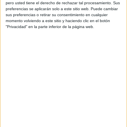
pero usted tiene el derecho de rechazar tal procesamiento. Sus
preferencias se aplicarán solo a este sitio web. Puede cambiar
sus preferencias o retirar su consentimiento en cualquier
momento volviendo a este sitio y haciendo clic en el botón
"Privacidad" en la parte inferior de la página web.
En cambio, la ciencia explica sus riesgos. "Los principales
componentes del cigarrillo electrónico son la nicotina, una
sustancia altamente adictiva; sustancias facilitadoras de la
vaporización, como el polietilenglicol y el glicerol o el
propilenglicol; aditivos alimentarios (E-1520, E-422 y E-
1520) de los que se desconocen los valores seguros tras
ser calentados e inhalados, lo que produce formaldehídos,