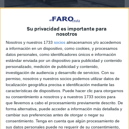
Su privacidad es importante para
nosotros
Imagen de archivo
Nosotros y nuestros 1733
socios
almacenamos y/o accedemos
a información en un dispositivo, como cookies, y procesamos
datos personales, como identificadores únicos e información
Si contáramos la de obras que se han llevado a cabo en
estándar enviada por un dispositivo para publicidad y contenido
personalizado, medición de publicidad y contenido,
los distintos puntos de Ceuta, hoy tendría que ser una de
investigación de audiencia y desarrollo de servicios.
Con su
las ciudades más envidiadas de España. Analicen, solo
permiso, nosotros y nuestros socios podemos utilizar datos de
por un momento, su propio barrio y reflexionen la de veces
localización geográfica precisa e identificación mediante las
que le han podido levantar la acera o cortar la carretera
características de dispositivos. Puede hacer clic para otorgarnos
su consentimiento a nosotros y a nuestros 1733 socios para
para cambiar las tuberías.
que llevemos a cabo el procesamiento previamente descrito. De
forma alternativa, puede acceder a información más detallada y
Eso sin contar los socavones, el asfaltado… Y buena parte
cambiar sus preferencias antes de otorgar o negar su
de esas actuaciones por sorpresa, porque eso de avisar
consentimiento.
Tenga en cuenta que algún procesamiento de
con tiempo parece que no se lleva y lo chulo es toparte
sus datos personales puede no requerir de su consentimiento,