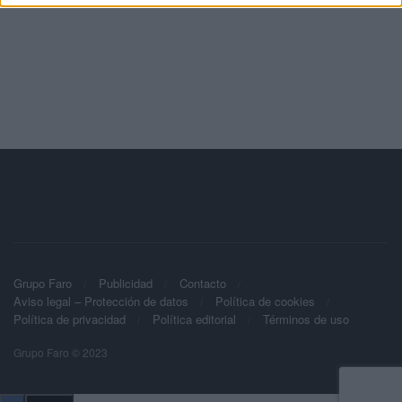
Grupo Faro
Publicidad
Contacto
Aviso legal – Protección de datos
Política de cookies
Política de privacidad
Política editorial
Términos de uso
Grupo Faro © 2023