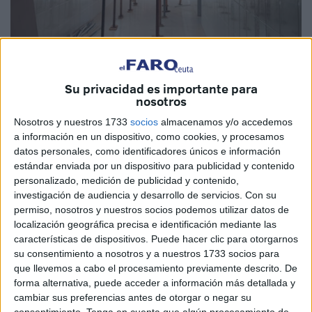
Imagen de archivo
Su privacidad es importante para
nosotros
Con más de 200 alumnos repartidos por distintos colegios
Nosotros y nuestros 1733
socios
almacenamos y/o accedemos
a información en un dispositivo, como cookies, y procesamos
de la ciudad, el ‘Ramón y Cajal’ afronta ahora el periodo
datos personales, como identificadores únicos e información
para unas obras urgentes que garanticen su estabilidad.
estándar enviada por un dispositivo para publicidad y contenido
Ya hay empresa adjudicataria, también partida fijada y
personalizado, medición de publicidad y contenido,
plazos. Lo que no ha existido hasta ahora son
investigación de audiencia y desarrollo de servicios.
Con su
permiso, nosotros y nuestros socios podemos utilizar datos de
responsabilidades.
localización geográfica precisa e identificación mediante las
características de dispositivos. Puede hacer clic para otorgarnos
Que este colegio haya llegado a esa situación es por culpa
su consentimiento a nosotros y a nuestros 1733 socios para
de unas administraciones que no han hecho su trabajo.
que llevemos a cabo el procesamiento previamente descrito. De
forma alternativa, puede acceder a información más detallada y
Cada una dentro de sus competencias y sus parcelas,
cambiar sus preferencias antes de otorgar o negar su
pero ambas han causado una situación tan drástica como
consentimiento.
Tenga en cuenta que algún procesamiento de