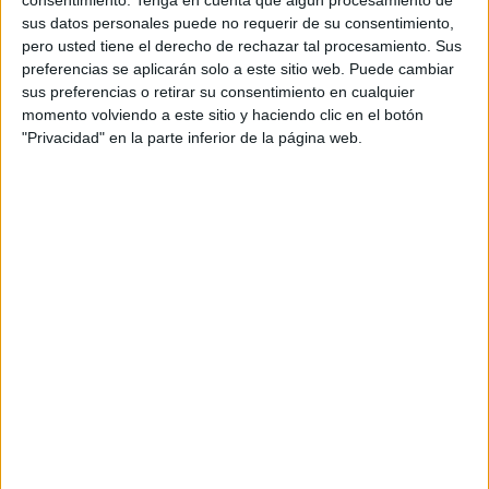
es el cierre de un centro escolar. Lo más grave es que no
sus datos personales puede no requerir de su consentimiento,
pero usted tiene el derecho de rechazar tal procesamiento. Sus
solo hablamos del ‘Ramón y Cajal’, hay más colegios en
preferencias se aplicarán solo a este sitio web. Puede cambiar
situaciones extremas que pueden llegar a esta misma
sus preferencias o retirar su consentimiento en cualquier
situación sin que se actúe con la urgencia debida.
momento volviendo a este sitio y haciendo clic en el botón
"Privacidad" en la parte inferior de la página web.
Otros, estando bien, necesitan ser bendecidos por un plan
adecuado de mantenimiento que evite que sufran el
deterioro que obligue a su cierre.
A esta situación hemos llegado por pura dejación.
Dejación que además se da en una de las áreas que
debería estar más mimada, la educación, sobre todo
teniendo en cuenta los nefastos resultados académicos
alcanzados.
El cierre del ‘Ramón y Cajal’ debería haber llevado a una
adopción de responsabilidades inmediatas, pero lejos de
eso se ha respondido con soberbia, con ocultismos y