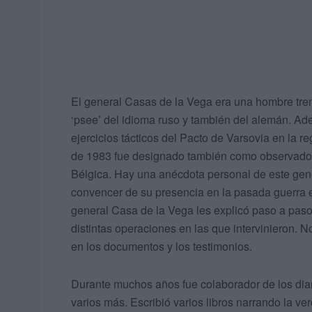
El general Casas de la Vega era una hombre tre
‘psee’ del idioma ruso y también del alemán. Ad
ejercicios tácticos del Pacto de Varsovia en la 
de 1983 fue designado también como observador 
Bélgica. Hay una anécdota personal de este genera
convencer de su presencia en la pasada guerra 
general Casa de la Vega les explicó paso a paso 
distintas operaciones en las que intervinieron. 
en los documentos y los testimonios.
Durante muchos años fue colaborador de los diar
varios más. Escribió varios libros narrando la v