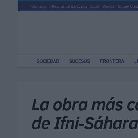
Contacto
Horarios de Barcos by Kikoto
Vuelos
Sorteo Cruz
SOCIEDAD
SUCESOS
FRONTERA
J
La obra más c
de Ifni-Sáhara