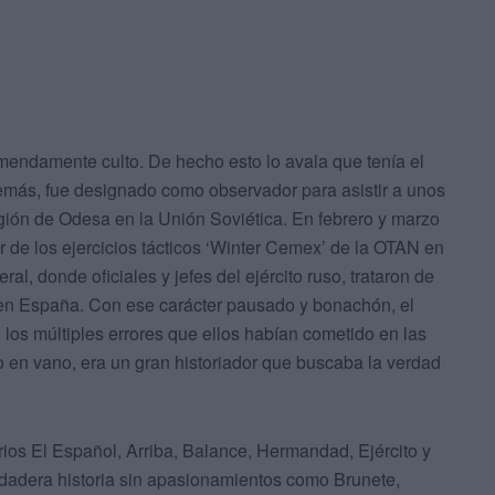
mendamente culto. De hecho esto lo avala que tenía el
emás, fue designado como observador para asistir a unos
región de Odesa en la Unión Soviética. En febrero y marzo
de los ejercicios tácticos ‘Winter Cemex’ de la OTAN en
l, donde oficiales y jefes del ejército ruso, trataron de
en España. Con ese carácter pausado y bonachón, el
los múltiples errores que ellos habían cometido en las
No en vano, era un gran historiador que buscaba la verdad
ios El Español, Arriba, Balance, Hermandad, Ejército y
erdadera historia sin apasionamientos como Brunete,