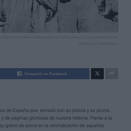
la Vega en el desierto del Sáhara junto a un nativo saharaui y a un compañero en las
prácticas de Estado Mayor.
Compartir en Facebook
os de España que, armado con su pistola y su pluma,
a y de páginas gloriosas de nuestra historia. Frente a la
 su grano de arena en la reivindicación de aquellos