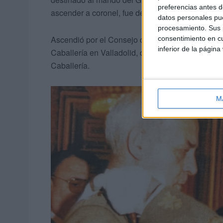
preferencias antes d
ascender a coronel, fue destinado como jefe de 
datos personales pue
procesamiento. Sus p
Ascendió por el Consejo de Ministros a General
consentimiento en cu
inferior de la página
Caballería en Valladolid, donde ejerció una impor
Caballería.
M