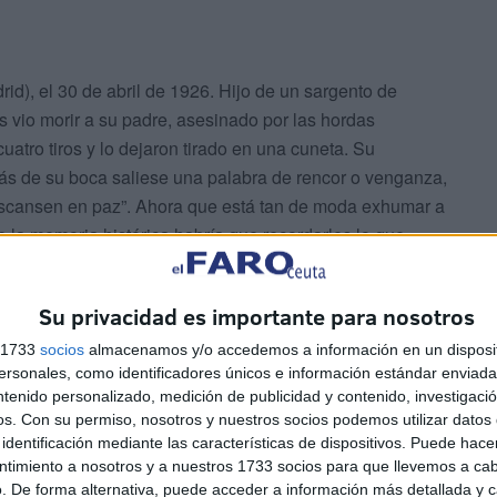
d), el 30 de abril de 1926. Hijo de un sargento de
s vio morir a su padre, asesinado por las hordas
uatro tiros y lo dejaron tirado en una cuneta. Su
más de su boca saliese una palabra de rencor o venganza,
descansen en paz”. Ahora que está tan de moda exhumar a
e la memoria histórica habría que recordarles lo que
in, el rencor”.
Su privacidad es importante para nosotros
ngresar en la Academia General Militar, y el 15 de
iente de Caballería. Entre sus varios destinos estuvo en
s 1733
socios
almacenamos y/o accedemos a información en un disposit
sonales, como identificadores únicos e información estándar enviada 
trucción de la Academia de Caballería. En 1957, siendo
ntenido personalizado, medición de publicidad y contenido, investigaci
s tarde su siguiente destino sería en el Estado Mayor de
os.
Con su permiso, nosotros y nuestros socios podemos utilizar datos 
ante. Fue profe sor de Historia del Arte Militar y
identificación mediante las características de dispositivos. Puede hacer
allería hasta su ascenso a teniente coronel, siendo
ntimiento a nosotros y a nuestros 1733 socios para que llevemos a ca
. De forma alternativa, puede acceder a información más detallada y 
 del III Tercio de la Legión en Fuerteventura. Al