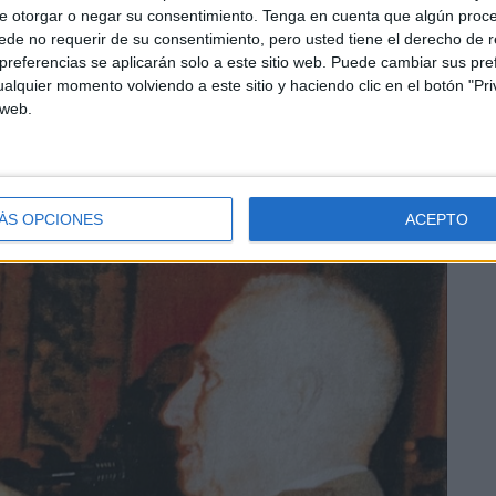
e otorgar o negar su consentimiento.
Tenga en cuenta que algún proc
Estado Mayor de la División Acorazada Brunete nº 1.
de no requerir de su consentimiento, pero usted tiene el derecho de r
referencias se aplicarán solo a este sitio web. Puede cambiar sus pref
 de Brigada y fue nombrado director de la Academia de
alquier momento volviendo a este sitio y haciendo clic en el botón "Pri
 web.
tante labor en la formación de los futuros oficiales de
ÁS OPCIONES
ACEPTO