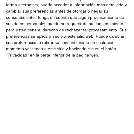
forma alternativa, puede acceder a información más detallada y
Los operarios de la sociedad municipal y de la empresa
cambiar sus preferencias antes de otorgar o negar su
consentimiento.
Tenga en cuenta que algún procesamiento de
pública estatal continúan con la
repoblación forestal
de
sus datos personales puede no requerir de su consentimiento,
los campos de la ciudad autónoma plantando especies
pero usted tiene el derecho de rechazar tal procesamiento. Sus
autóctonas del Mediterráneo como el quejigo o los
preferencias se aplicarán solo a este sitio web. Puede cambiar
alcornoques. Atendiendo a los consejos
sus preferencias o retirar su consentimiento en cualquier
momento volviendo a este sitio y haciendo clic en el botón
medioambientales, han descartado el eucalipto por sus
"Privacidad" en la parte inferior de la página web.
desventajas para un terreno como el ceutí.
Esta iniciativa para devolver la vida a los montes de Ceuta
cumple más de un año, pero este jueves
El Faro de Ceuta
ha sido testigo de cómo las cuadrillas preparaban la tierra
para la plantación y descargaban los árboles que luego
han sido trasplantados en Aranguren.
Ya en octubre de 2022, la Ciudad Autónoma publicó un
decreto con las
medidas de protección del medio
natural
afectado por el incendio de septiembre,