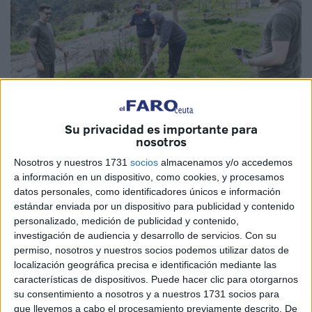
Su privacidad es importante para
nosotros
Nosotros y nuestros 1731
socios
almacenamos y/o accedemos
Fotos: Quino
a información en un dispositivo, como cookies, y procesamos
datos personales, como identificadores únicos e información
estándar enviada por un dispositivo para publicidad y contenido
personalizado, medición de publicidad y contenido,
La campaña de reforestación que
Obimasa
y
Tragsa
investigación de audiencia y desarrollo de servicios.
Con su
permiso, nosotros y nuestros socios podemos utilizar datos de
llevan a cabo en los montes de Ceuta se centra estos días
localización geográfica precisa e identificación mediante las
en Aranguren, la zona donde se alza el Fortín del mismo
características de dispositivos. Puede hacer clic para otorgarnos
nombre y que se encuentra en el entorno de García
su consentimiento a nosotros y a nuestros 1731 socios para
Aldave.
que llevemos a cabo el procesamiento previamente descrito. De