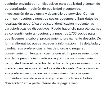
abstención.
estándar enviada por un dispositivo para publicidad y contenido
personalizado, medición de publicidad y contenido,
De las 5.364.000 personas llamadas a votar, acudieron a
investigación de audiencia y desarrollo de servicios.
Con su
permiso, nosotros y nuestros socios podemos utilizar datos de
la cita 2.870.000, un 53,5%. Es fácil deducir el altísimo
localización geográfica precisa e identificación mediante las
porcentaje que por diferentes causas no acudieron a tan
características de dispositivos. Puede hacer clic para otorgarnos
recurrente referéndum; que por otro lado estuvo a punto de
su consentimiento a nosotros y a nuestros 1733 socios para
suspenderse por motivos sanitarios, o eso decían quienes
que llevemos a cabo el procesamiento previamente descrito. De
forma alternativa, puede acceder a información más detallada y
apoyaban la máxima. Por tanto, estamos hablando casi de
cambiar sus preferencias antes de otorgar o negar su
un 50% de abstención; y me pregunto: ¿En esta situación
consentimiento.
Tenga en cuenta que algún procesamiento de
es legítimo hablar de victoria electoral por parte del PSC?
sus datos personales puede no requerir de su consentimiento,
¿Es litigante y necesario en este contexto afirmar que el
pero usted tiene el derecho de rechazar tal procesamiento. Sus
preferencias se aplicarán solo a este sitio web. Puede cambiar
independentismo es mayoritario?
sus preferencias o retirar su consentimiento en cualquier
momento volviendo a este sitio y haciendo clic en el botón
Si aún ajustamos más el zoom matemático y tomamos lo
"Privacidad" en la parte inferior de la página web.
datos absolutos, teniendo en cuenta toda la población
catalana, quienes acudieron a las urnas y quienes no, el
voto independentista representa el 25,2%, y el
constitucionalista el 24,8%. Entonces, cómo demonios