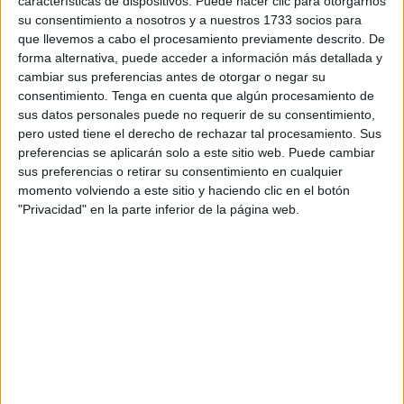
características de dispositivos. Puede hacer clic para otorgarnos
Fernández y Alejandro Vega, y las patrocinadoras Hafsa
su consentimiento a nosotros y a nuestros 1733 socios para
Heredia y María Piñero, han sido los encargados de dar la
que llevemos a cabo el procesamiento previamente descrito. De
primera nota para estos pretendientes a ser los más
forma alternativa, puede acceder a información más detallada y
guapos de Ceuta.
cambiar sus preferencias antes de otorgar o negar su
consentimiento.
Tenga en cuenta que algún procesamiento de
El casting era sencillo, una pequeña entrevista, donde se
sus datos personales puede no requerir de su consentimiento,
pero usted tiene el derecho de rechazar tal procesamiento. Sus
le preguntaba por sus miedos, inquietudes, e incluso
preferencias se aplicarán solo a este sitio web. Puede cambiar
alguna cosa peculiar. El objetivo: pasar a la siguiente
sus preferencias o retirar su consentimiento en cualquier
ronda, que no es otra que la de entrar en la lista de
momento volviendo a este sitio y haciendo clic en el botón
participantes en el certámen de Ceuta del año que viene.
"Privacidad" en la parte inferior de la página web.
En esta edición,
cabe recordar que el ganador fue Fran
Guerra
, secundado por José Iribarne y Pedro Franco. El
campeón está a la espera de saber cuándo participará en
el certamen Nacional, pero Guerra ya está preparándose
para su presencia.
'Míster International' es un certamen, donde no sólo vale la