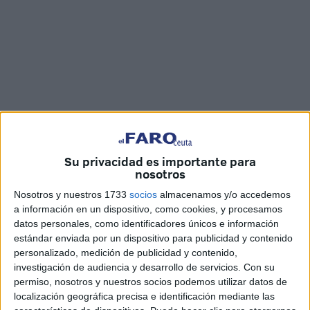
Imágenes: Álvaro Acedo
Su privacidad es importante para
nosotros
Nosotros y nuestros 1733
socios
almacenamos y/o accedemos
El Hotel Puerta de África ha acogido este viernes la
a información en un dispositivo, como cookies, y procesamos
primera sesión de cástines para los posibles participantes
datos personales, como identificadores únicos e información
en el certamen de Ceuta de la marca ‘Míster International
estándar enviada por un dispositivo para publicidad y contenido
2020’. Es el primer día y han participado los ‘chicos’ en
personalizado, medición de publicidad y contenido,
investigación de audiencia y desarrollo de servicios.
Con su
este primer casting, con la presencia de un jurado.
permiso, nosotros y nuestros socios podemos utilizar datos de
localización geográfica precisa e identificación mediante las
La delegación de Ceuta compuesta por Estefanía