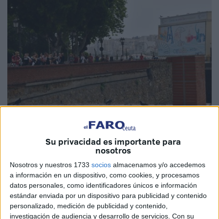
Imagen de archivo
Su privacidad es importante para
nosotros
Nosotros y nuestros 1733
socios
almacenamos y/o accedemos
a información en un dispositivo, como cookies, y procesamos
A pesar de las fuertes críticas por parte del sector, el
datos personales, como identificadores únicos e información
registro de viajeros que deberán hacer
agencias de
estándar enviada por un dispositivo para publicidad y contenido
viajes, hoteleras
y alquiladoras de vehículos sin
personalizado, medición de publicidad y contenido,
conductor y que también contempla a Ceuta, se activa este
investigación de audiencia y desarrollo de servicios.
Con su