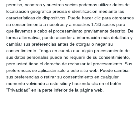
permiso, nosotros y nuestros socios podemos utilizar datos de
lunes 2 de diciembre
localización geográfica precisa e identificación mediante las
características de dispositivos. Puede hacer clic para otorgarnos
Es decir, que a partir de este lunes, deberán transmitir a la
su consentimiento a nosotros y a nuestros 1733 socios para
aplicación ses.hospedajes aquellos datos que ya recaban
que llevemos a cabo el procesamiento previamente descrito. De
de manera habitual las
empresas hoteleras
y se
forma alternativa, puede acceder a información más detallada y
incorporan a esta obligación las agencias de viajes.
cambiar sus preferencias antes de otorgar o negar su
consentimiento.
Tenga en cuenta que algún procesamiento de
El registro al que se hace referencia está recogido en un
sus datos personales puede no requerir de su consentimiento,
pero usted tiene el derecho de rechazar tal procesamiento. Sus
real decreto de 2021 y está activo desde 2022, pero a
preferencias se aplicarán solo a este sitio web. Puede cambiar
partir de este lunes será obligatorio.
sus preferencias o retirar su consentimiento en cualquier
momento volviendo a este sitio y haciendo clic en el botón
El objetivo del mismo es obtener “información precisa e
"Privacidad" en la parte inferior de la página web.
indispensable para las fuerzas y cuerpos de seguridad”,
argumentando que la normativa estaba obsoleta (el
registro de pernoctaciones existe desde 1959 y el control
de alquiler de vehículos desde 1974) y no recogía las
nuevas modalidades de negocio, como las viviendas
turísticas, los portales y las centrales de reservas digitales,