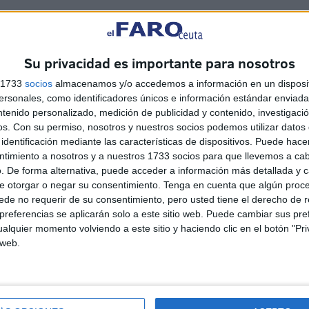
Su privacidad es importante para nosotros
s 1733
socios
almacenamos y/o accedemos a información en un disposit
o cuestión de saber y poder disfrutarlo.
sonales, como identificadores únicos e información estándar enviada 
ntenido personalizado, medición de publicidad y contenido, investigaci
os.
Con su permiso, nosotros y nuestros socios podemos utilizar datos 
identificación mediante las características de dispositivos. Puede hacer
ntimiento a nosotros y a nuestros 1733 socios para que llevemos a ca
. De forma alternativa, puede acceder a información más detallada y 
e otorgar o negar su consentimiento.
Tenga en cuenta que algún proc
de no requerir de su consentimiento, pero usted tiene el derecho de r
referencias se aplicarán solo a este sitio web. Puede cambiar sus pref
alquier momento volviendo a este sitio y haciendo clic en el botón "Pri
 web.
Disparos en el Príncipe y un
herido por arma blanca