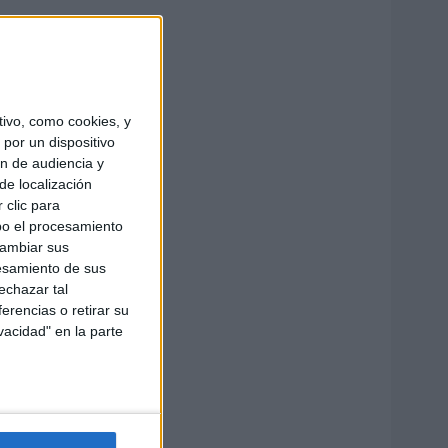
ivo, como cookies, y
por un dispositivo
ón de audiencia y
de localización
 clic para
bo el procesamiento
cambiar sus
esamiento de sus
echazar tal
erencias o retirar su
vacidad" en la parte