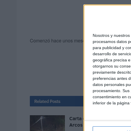
Nosotros y nuestro
Comenzó hace unos meses un sueño, ahora es sol
procesamos datos per
para publicidad y co
desarrollo de servici
geográfica precisa e 
otorgarnos su conse
previamente descrito
preferencias antes d
datos personales pue
procesamiento. Sus p
consentimiento en cu
Related
Posts
inferior de la página
Carta de los vecinos de
Arcos Quebrados