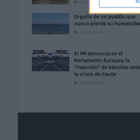
M
HACE 2 HORAS
Orgullo de un pueblo que
nunca pierde su humanida
HACE 2 HORAS
El PP denuncia en el
Parlamento Europeo la
"inacción" de Sánchez ant
la crisis de Ceuta
HACE 3 HORAS