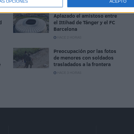
ÁS OPCIONES
ACEPTO
HACE 2 HORAS
Aplazado el amistoso entre
d
el Ittihad de Tánger y el FC
Barcelona
HACE 2 HORAS
Preocupación por las fotos
de menores con soldados
e
trasladados a la frontera
HACE 3 HORAS