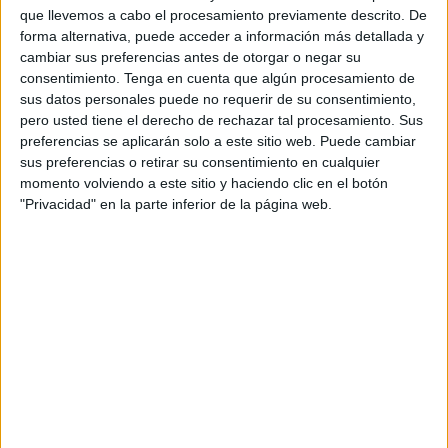
tras acuerdos y un firme compromiso para el aumento de la
que llevemos a cabo el procesamiento previamente descrito. De
financiación que recibe el Campus local, Ceuta contará el
forma alternativa, puede acceder a información más detallada y
cambiar sus preferencias antes de otorgar o negar su
próximo curso, definitivamente, con su nuevo Máster de
consentimiento.
Tenga en cuenta que algún procesamiento de
Investigación e Intervención en la Atención a la
sus datos personales puede no requerir de su consentimiento,
Diversidad, que el próximo viernes 17 recibirá la ‘luz
pero usted tiene el derecho de rechazar tal procesamiento. Sus
verde’ del Consejo Andaluz de Universidades.
preferencias se aplicarán solo a este sitio web. Puede cambiar
sus preferencias o retirar su consentimiento en cualquier
Fue, precisamente, este último trámite, que ahora se ciñe a
momento volviendo a este sitio y haciendo clic en el botón
"Privacidad" en la parte inferior de la página web.
lo meramente burocrático, el motivo por el que se ha
encontrado paralizado durante todo este curso, ya que el
pasado año no se llegó a celebrar la reunión del Consejo.
Así, salvo cambios de última hora, la Facultad que dirige
Antonio García tiene “el compromiso” de que esta vez el
Gobierno Andaluz no obstruirá la implantación del Máster
en el órgano autonómico encargado de informar sobre los
proyectos de nuevos estudios conducentes a la expedición
de títulos oficiales.