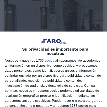
Su privacidad es importante para
nosotros
El Faro
Nosotros y nuestros 1733
socios
almacenamos y/o accedemos
a información en un dispositivo, como cookies, y procesamos
datos personales, como identificadores únicos e información
estándar enviada por un dispositivo para publicidad y contenido
La Secretaría de Estado de Universidades ya se lo ha
personalizado, medición de publicidad y contenido,
confirmado a la
Universidad de Granada
, el año que
investigación de audiencia y desarrollo de servicios.
Con su
viene habrá máster. Aunque, como siempre, la última
permiso, nosotros y nuestros socios podemos utilizar datos de
localización geográfica precisa e identificación mediante las
palabra la tiene la Junta de Andalucía que tantas trabas
características de dispositivos. Puede hacer clic para otorgarnos
puso en su momento para paralizarlo. Aquello quedó atrás,
su consentimiento a nosotros y a nuestros 1733 socios para