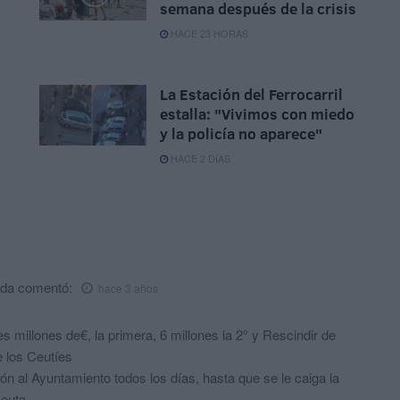
semana después de la crisis
HACE 23 HORAS
La Estación del Ferrocarril
estalla: "Vivimos con miedo
y la policía no aparece"
HACE 2 DÍAS
eda
comentó:
hace 3 años
s millones de€, la primera, 6 millones la 2° y Rescindir de
e los Ceutíes
n al Ayuntamiento todos los días, hasta que se le caiga la
euta .