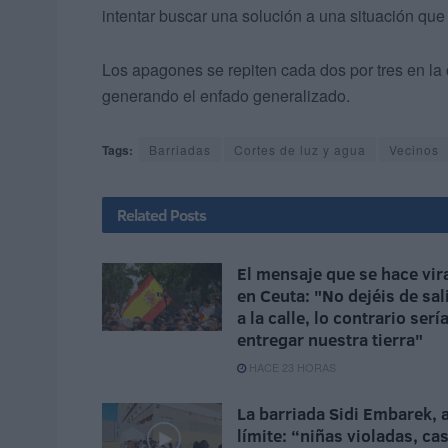
intentar buscar una solución a una situación que
Los apagones se repiten cada dos por tres en la c
generando el enfado generalizado.
Tags:
Barriadas
Cortes de luz y agua
Vecinos
Related
Posts
El mensaje que se hace vir
en Ceuta: "No dejéis de sal
a la calle, lo contrario serí
entregar nuestra tierra"
HACE 23 HORAS
La barriada Sidi Embarek, a
límite: “niñas violadas, cas