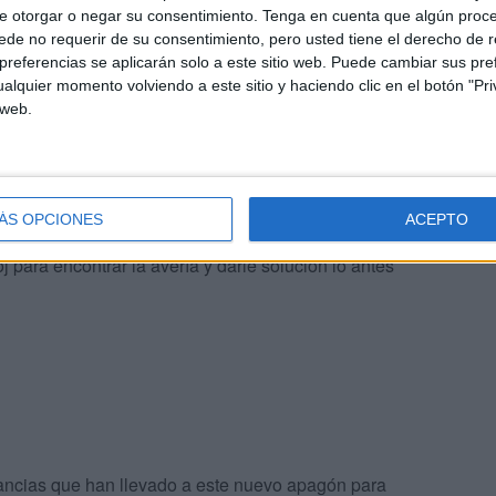
e otorgar o negar su consentimiento.
Tenga en cuenta que algún proc
de no requerir de su consentimiento, pero usted tiene el derecho de r
referencias se aplicarán solo a este sitio web. Puede cambiar sus pref
alquier momento volviendo a este sitio y haciendo clic en el botón "Pri
 web.
o en una situación habitual en diversas áreas de la
resar su descontento y exigir respuestas por parte de las
ÁS OPCIONES
ACEPTO
j para encontrar la avería y darle solución lo antes
tancias que han llevado a este nuevo apagón para