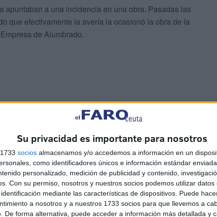
ya apuntaban a una incidencia en una obra. Pasadas las
do que efectivamente la avería la ocasionó la obra de la
la Empresa de Alumbrado.
e la rutina diaria de los ceutíes, sino que también puede
bienestar.
Su privacidad es importante para nosotros
s 1733
socios
almacenamos y/o accedemos a información en un disposit
agones, también existe la preocupación por posibles
sonales, como identificadores únicos e información estándar enviada 
debido a las fluctuaciones en el suministro eléctrico.
ntenido personalizado, medición de publicidad y contenido, investigaci
os.
Con su permiso, nosotros y nuestros socios podemos utilizar datos 
identificación mediante las características de dispositivos. Puede hacer
ntimiento a nosotros y a nuestros 1733 socios para que llevemos a ca
. De forma alternativa, puede acceder a información más detallada y 