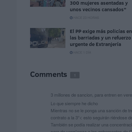
300 mujeres asentadas y
unos vecinos cansados”
HACE 23 HORAS
El PP exige más policías en
las barriadas y un refuerzo
urgente de Extranjería
HACE 1 DÍA
Comments
1
3 millones de sancion, para entren en ver
Lo que siempre he dicho
Mientras no se le ponga una sanción de tre
contrato a la 3°< esto seguirán riéndose d
También se podía realizar una concentració
cara de vergüenza a los gobernantes de C