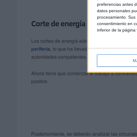
preferencias antes d
datos personales pue
procesamiento. Sus p
Corte de energía eléctrica
consentimiento en cu
inferior de la página
Los cortes de energía eléctrica
se han convertid
periferia
, lo que ha llevado a la población a exp
autoridades competentes.
M
Ahora tiene que comenzar el trabajo a contrarrelo
posible.
Posteriormente, se deberán analizar las circuns