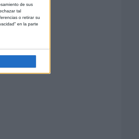
esamiento de sus
echazar tal
erencias o retirar su
vacidad" en la parte