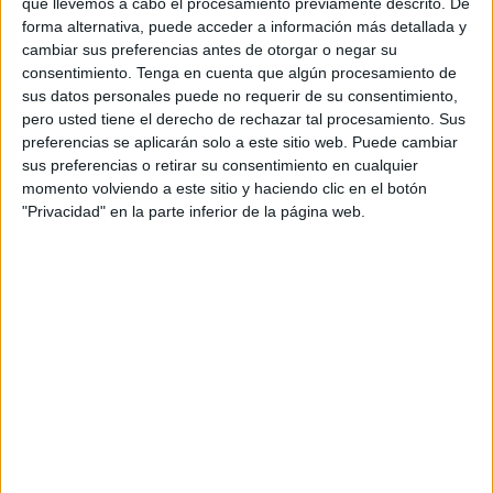
que llevemos a cabo el procesamiento previamente descrito. De
de varias instantáneas donde se puede ver al monarca
forma alternativa, puede acceder a información más detallada y
caminando por las calles de parís junto a sus hijos Moulay
cambiar sus preferencias antes de otorgar o negar su
consentimiento.
Tenga en cuenta que algún procesamiento de
Hassan y Lalla Khadija.
sus datos personales puede no requerir de su consentimiento,
pero usted tiene el derecho de rechazar tal procesamiento. Sus
Fotografías que mantienen el debate su estado de salud,
preferencias se aplicarán solo a este sitio web. Puede cambiar
recordando que hace un mes los medios de comunicación
sus preferencias o retirar su consentimiento en cualquier
españoles hablaban de un monarca enfermo y del
momento volviendo a este sitio y haciendo clic en el botón
deterioro de su salud tras publicarse las
imágenes
"Privacidad" en la parte inferior de la página web.
relacionadas con la foto de familia del nuevo Gobierno
marroquí
.
Una de las publicaciones ha sido la de Morocco
Intelligence, un medio digital independiente “que cubre la
actualidad e información exclusiva necesaria para
comprender los problemas del norte de África”, que el
pasado 26 de noviembre subió a sus redes tres imágenes
del monarca con sus hijos. Una en la que se ven
conversando animadamente, otra en la que le acomoda la