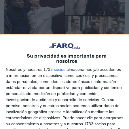
Su privacidad es importante para
Fotos: Morocco Intelligence
nosotros
Nosotros y nuestros 1733
socios
almacenamos y/o accedemos
a información en un dispositivo, como cookies, y procesamos
datos personales, como identificadores únicos e información
Las estancias de Mohamed V en París no pasan
estándar enviada por un dispositivo para publicidad y contenido
desapercibidas. Ahora el interés mediático se centra unas
personalizado, medición de publicidad y contenido,
investigación de audiencia y desarrollo de servicios.
Con su
nuevas imágenes
que han salido a la luz del
Rey de
permiso, nosotros y nuestros socios podemos utilizar datos de
Marruecos
en compañía de sus hijos.
localización geográfica precisa e identificación mediante las
características de dispositivos. Puede hacer clic para otorgarnos
Así lo han reportado varios medios, también españoles,
su consentimiento a nosotros y a nuestros 1733 socios para
que se han hecho eco de la información tras la circulación