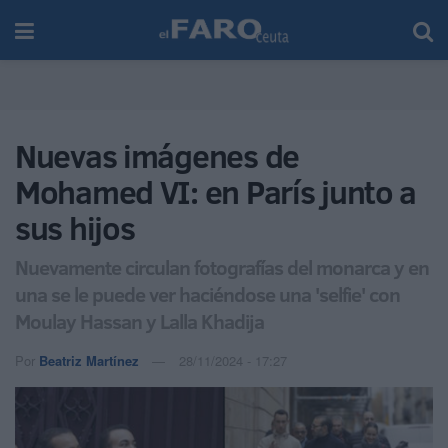
Nuevas imágenes de
Mohamed VI: en París junto a
sus hijos
Nuevamente circulan fotografías del monarca y en
una se le puede ver haciéndose una 'selfie' con
Moulay Hassan y Lalla Khadija
Por
Beatriz Martínez
28/11/2024 - 17:27