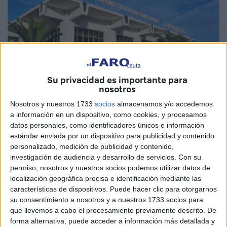
Su privacidad es importante para
nosotros
Nosotros y nuestros 1733
socios
almacenamos y/o accedemos
a información en un dispositivo, como cookies, y procesamos
Imagen de archivo
datos personales, como identificadores únicos e información
estándar enviada por un dispositivo para publicidad y contenido
personalizado, medición de publicidad y contenido,
investigación de audiencia y desarrollo de servicios.
Con su
permiso, nosotros y nuestros socios podemos utilizar datos de
La construcción de la
nueva terminal del Aeropuerto de
localización geográfica precisa e identificación mediante las
Tetuán Saniat Rmel
avanza de manera notable,
características de dispositivos. Puede hacer clic para otorgarnos
consolidándose como una de las obras más importantes
su consentimiento a nosotros y a nuestros 1733 socios para
que llevemos a cabo el procesamiento previamente descrito. De
para el desarrollo aeroportuario del norte de Marruecos.
forma alternativa, puede acceder a información más detallada y