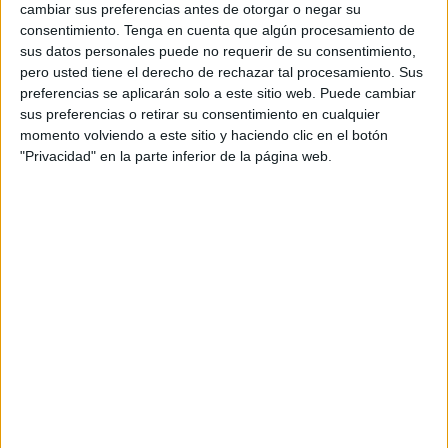
cambiar sus preferencias antes de otorgar o negar su
La nueva terminal se extiende sobre una
superficie de
consentimiento.
Tenga en cuenta que algún procesamiento de
5.000 metros cuadrados
, lo que supone un paso clave
sus datos personales puede no requerir de su consentimiento,
para reforzar las
capacidades operativas
del Aeropuerto
pero usted tiene el derecho de rechazar tal procesamiento. Sus
de Tetuán y mejorar la
atención a los pasajeros
que
preferencias se aplicarán solo a este sitio web. Puede cambiar
utilizan esta infraestructura.
sus preferencias o retirar su consentimiento en cualquier
momento volviendo a este sitio y haciendo clic en el botón
Los trabajos han mostrado un
progreso significativo
y la
"Privacidad" en la parte inferior de la página web.
nueva terminal llega para
fortalecer la infraestructura
existente
y acompañar el
incremento del tráfico aéreo
registrado en Tetuán y su entorno. Este crecimiento ha
convertido la ampliación en una necesidad urgente para
ofrecer un servicio acorde con las exigencias actuales.
Un salto en capacidad y eficiencia
De acuerdo con los datos oficiales, la nueva terminal
tendrá capacidad para
acoger a 300.000 pasajeros al
año
, un aumento considerable respecto a la capacidad