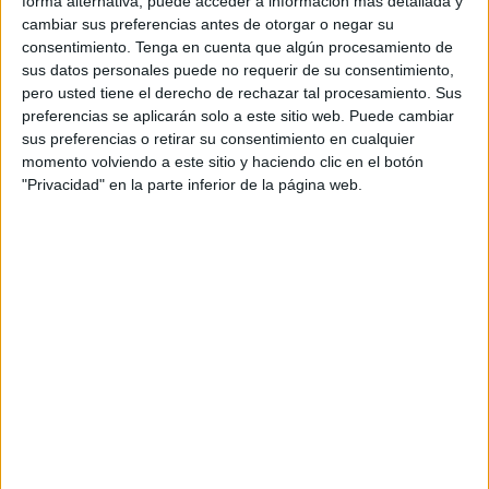
forma alternativa, puede acceder a información más detallada y
convocado la territorial que preside Antonio García Gaona.
cambiar sus preferencias antes de otorgar o negar su
consentimiento.
Tenga en cuenta que algún procesamiento de
“En el día de hoy hemos presentado sendos recursos ante
sus datos personales puede no requerir de su consentimiento,
los organismos pertinentes impugnando y solicitando la
pero usted tiene el derecho de rechazar tal procesamiento. Sus
suspensión inmediata del proceso electoral a los
preferencias se aplicarán solo a este sitio web. Puede cambiar
miembros de la Asamblea de la RFFCE para el periodo
sus preferencias o retirar su consentimiento en cualquier
momento volviendo a este sitio y haciendo clic en el botón
olímpico 2024-2028”, explica en un comunicado la
"Privacidad" en la parte inferior de la página web.
candidatura que lidera
Carlos Jaramillo
.
“Tal y como anunciamos en nuestra presentación, la
transparencia y el cumplimiento escrupuloso de la
legalidad son los signos distintivos de nuestra visión y
propuesta de lo que debe ser una entidad como la
federación”, continúan diciendo en el comunicado.
“Hemos observado, entre otras infracciones, el
incumplimiento de las normas estatutarias, siendo esta
una infracción muy grave contemplada en la Ley del
deporte que conlleva una inhabilitación de dos a quince