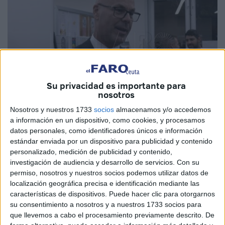
Su privacidad es importante para
nosotros
Nosotros y nuestros 1733
socios
almacenamos y/o accedemos
Imagen de archivo
a información en un dispositivo, como cookies, y procesamos
datos personales, como identificadores únicos e información
estándar enviada por un dispositivo para publicidad y contenido
personalizado, medición de publicidad y contenido,
La candidatura
Nueva RFFCE
que aspira a presidir las
investigación de audiencia y desarrollo de servicios.
Con su
permiso, nosotros y nuestros socios podemos utilizar datos de
elecciones a la
Real Federación de Fútbol
de Ceuta ha
localización geográfica precisa e identificación mediante las
elevado la voz en un comunicado de prensa diciendo que
características de dispositivos. Puede hacer clic para otorgarnos
solicita la
suspensión
inmediata de las
elecciones
a la
su consentimiento a nosotros y a nuestros 1733 socios para
Asamblea de la RFFCE que recientemente han
que llevemos a cabo el procesamiento previamente descrito. De