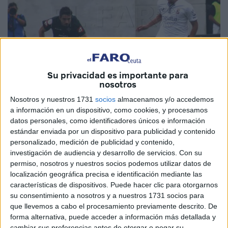
Su privacidad es importante para
nosotros
Nosotros y nuestros 1731
socios
almacenamos y/o accedemos
Imagen de archivo
a información en un dispositivo, como cookies, y procesamos
datos personales, como identificadores únicos e información
estándar enviada por un dispositivo para publicidad y contenido
personalizado, medición de publicidad y contenido,
El
Ceuta
llega a la novena jornada con muchas
investigación de audiencia y desarrollo de servicios.
Con su
necesidades, una de ellas es demostrar que puede estar
permiso, nosotros y nuestros socios podemos utilizar datos de
localización geográfica precisa e identificación mediante las
en esta categoría. El inicio del
campeonato
no ha sido el
características de dispositivos. Puede hacer clic para otorgarnos
esperado, pero todavía tiene margen de mejorar y queda
su consentimiento a nosotros y a nuestros 1731 socios para
mucho camino por recorrer.
que llevemos a cabo el procesamiento previamente descrito. De
forma alternativa, puede acceder a información más detallada y
Este domingo tiene una nueva oportunidad en casa, en el
cambiar sus preferencias antes de otorgar o negar su