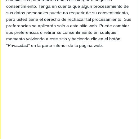
‘Alfonso Murube’
. Es en este estadio donde debe
consentimiento.
Tenga en cuenta que algún procesamiento de
sus datos personales puede no requerir de su consentimiento,
empezar la reacción y sino pudo ser la semana pasada
pero usted tiene el derecho de rechazar tal procesamiento. Sus
ante el líder, debe ser esta ante el Alcorcón.
preferencias se aplicarán solo a este sitio web. Puede cambiar
sus preferencias o retirar su consentimiento en cualquier
La situación hace pensar que hay que reaccionar cuánto
momento volviendo a este sitio y haciendo clic en el botón
antes, porque son siete derrotas en ocho jornadas y
"Privacidad" en la parte inferior de la página web.
porque poco a poco la permanencia está más lejos. De
momento, el Ceuta es penúltima con tan solo tres puntos, a
cuatro de la permanencia.
El Alcorcón, un equipo recién descendido, está peleando
en las primeras posiciones, porque ha formado un bloque
que busque recuperar su posición en la Segunda División.
No lo tiene fácil pero de momento está a un solo punto de
la zona de play-off.
El técnico José Juan Romero volverá a contar con bajas
importantes como son la de Ismael César, Aisar y David