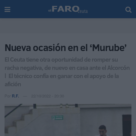
Nueva ocasión en el ‘Murube’
El Ceuta tiene otra oportunidad de romper su
racha negativa, de nuevo en casa ante el Alcorcón
l El técnico confía en ganar con el apoyo de la
afición
Por
R.F.
22/10/2022 - 20:30